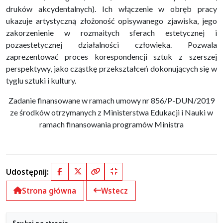
druków akcydentalnych). Ich włączenie w obręb pracy
ukazuje artystyczną złożoność opisywanego zjawiska, jego
zakorze­nienie w rozmaitych sferach estetycznej i
pozaestetycznej działalności człowieka. Pozwala
zaprezentować proces korespondencji sztuk z szerszej
perspektywy, jako cząstkę przekształceń dokonu­jących się w
tyglu sztuki i kultury.
Zadanie finansowane w ramach umowy nr 856/P-DUN/2019
ze środków otrzymanych z Ministerstwa Edukacji i Nauki w
ramach finansowania programów Ministra
Udostępnij:
Facebook
X (Twitter)
Kopiuj pełny link
Kopiuj krótki link
Strona główna
Wstecz
Szukaj na stronie