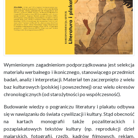
Wymienionym zagadnieniom podporządkowana jest selekcja
materiału werbalnego i ikonicznego, stanowiącego przedmiot
badań, analiz i inter­pretacji. Materiał ten zaczerpnięto z wielu
baz kulturowych (polskiej i powszechnej) oraz wielu okresów
chronologicznych (od starożytności po współczesność).
Budowanie wiedzy o pograniczu literatury i plakatu odbywa
się w nawiązaniu do świata cywilizacji i kultury. Stąd obecność
na kartach monografii także pozaliterackich i
pozaplakatowych tekstów kultury (np. reprodukcji dzieł
malarskich, fotografii, rzeźb, kadrów filmowych, reklam,