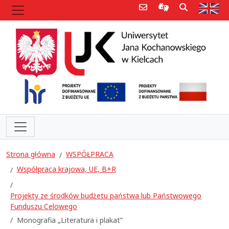
Poczta e-mail
Informacje dla 
Szukaj
Str
Strona główna
WSPÓŁPRACA
Współpraca krajowa, UE, B+R
Projekty ze środków budżetu państwa lub Państwowego
Funduszu Celowego
Monografia „Literatura i plakat”