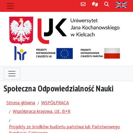
Poczta e-mail
Informacje dla 
Szukaj
Str
Społeczna Odpowiedzialność Nauki
Strona główna
WSPÓŁPRACA
Współpraca krajowa, UE, B+R
Projekty ze środków budżetu państwa lub Państwowego
Funduszu Celowego