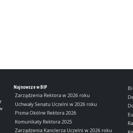
Najnowsze w BIP
Bi
Zarządzenia Rektora w 2026 roku
De
z
Uchwały Senatu Uczelni w 2026 roku
Do
 w
Pisma Okólne Rektora 2026
Eu
Komunikaty Rektora 2025
Ra
Zarządzenia Kanclerza Uczelni w 2026 roku
Ko