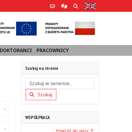
Strona w języku an
Poczta e-mail
Informacje dla użytkowników Po
Szukaj
DOKTORANCI
PRACOWNICY
Szukaj na stronie
Szukaj
Szukaj
WSPÓŁPRACA
… Powrót do góry