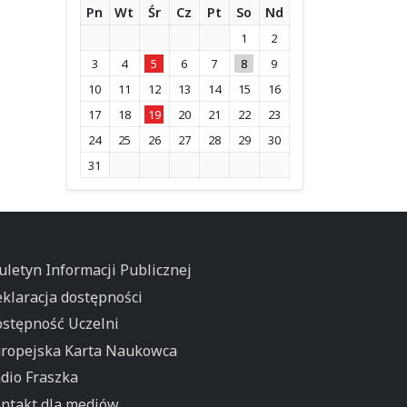
Pn
Wt
Śr
Cz
Pt
So
Nd
1
2
3
4
5
6
7
8
9
10
11
12
13
14
15
16
17
18
19
20
21
22
23
24
25
26
27
28
29
30
31
uletyn Informacji Publicznej
klaracja dostępności
stępność Uczelni
ropejska Karta Naukowca
dio Fraszka
ntakt dla mediów