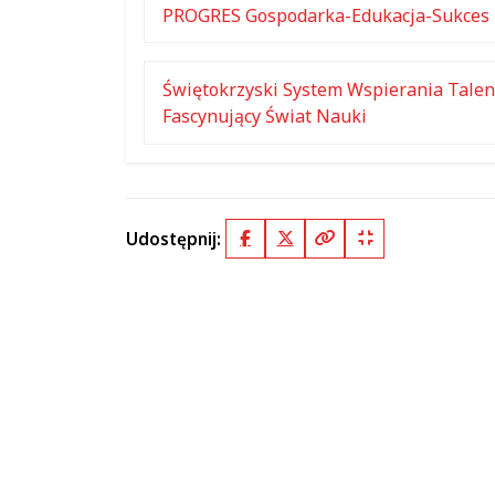
PROGRES Gospodarka-Edukacja-Sukces
Świętokrzyski System Wspierania Tale
Fascynujący Świat Nauki
Udostępnij:
Facebook
X (Twitter)
Kopiuj pełny link
Kopiuj krótki lin