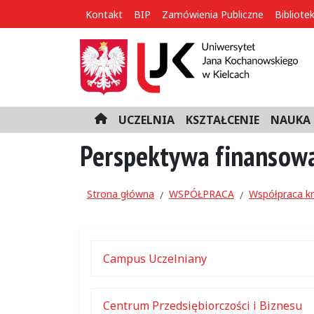
Kontakt
BIP
Zamówienia Publiczne
Bibliote
UCZELNIA
KSZTAŁCENIE
NAUKA 
H
o
Perspektywa finansow
m
e
Strona główna
WSPÓŁPRACA
Współpraca k
Campus Uczelniany
Centrum Przedsiębiorczości i Biznesu