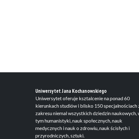
Uniwersytet Jana Kochanowskiego
Uniwersytet oferuje ksztalcenie na ponad 60
kierunkach studiów i blisko 150 specjalnościach 
zakresu niemal wszystkich dziedzin naukowych,
tym humanistyki, nauk społecznych, nauk
medycznych i nauk o zdrowiu, nauk ścisłych i
przyrodniczych, sztuki.