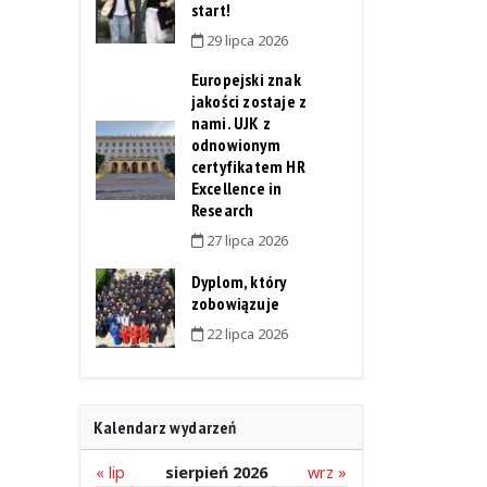
start!
29 lipca 2026
Europejski znak
jakości zostaje z
nami. UJK z
odnowionym
certyfikatem HR
Excellence in
Research
27 lipca 2026
Dyplom, który
zobowiązuje
22 lipca 2026
Kalendarz wydarzeń
« lip
sierpień 2026
wrz »