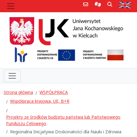
Poczta e-mail
Informacje dla 
Szukaj
Str
Strona główna
WSPÓŁPRACA
Współpraca krajowa, UE, B+R
Projekty ze środków budżetu państwa lub Państwowego
Funduszu Celowego
Regionalna Inicjatywa Doskonałości dla Nauki i Zdrowia