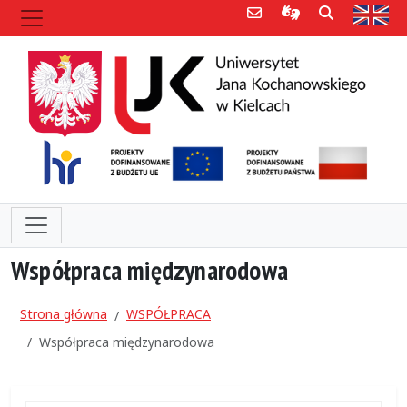
Poczta e-mail
Informacje dla 
Szukaj
Str
Współpraca międzynarodowa
Strona główna
WSPÓŁPRACA
Współpraca międzynarodowa