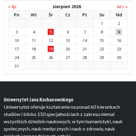
« lip
sierpień 2026
wrz »
Pn
Wt
Śr
Cz
Pt
So
Nd
1
2
3
4
5
6
7
8
9
10
11
12
13
14
15
16
17
18
19
20
21
22
23
24
25
26
27
28
29
30
31
Uniwersytet Jana Kochanowskiego
Uniwersytet oferuje ksztalcenie na ponad 60 kierunkach
studiów i blisko 150 specjalnościach z zakresu niemal
wszystkich dziedzin naukowych, w tym humanistyki, nauk
społecznych, nauk medycznych i nauk o zdrowiu, nauk
ścisłych i przyrodniczych, sztuki.