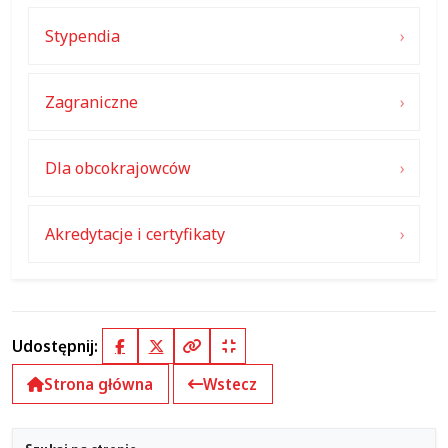
Stypendia
Zagraniczne
Dla obcokrajowców
Akredytacje i certyfikaty
Udostępnij:
Facebook
X (Twitter)
Kopiuj pełny link
Kopiuj krótki link
Strona główna
Wstecz