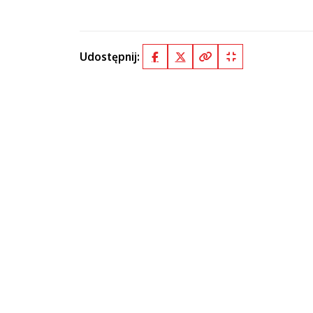
Udostępnij:
Facebook
X (Twitter)
Kopiuj pełny link
Kopiuj krótki lin