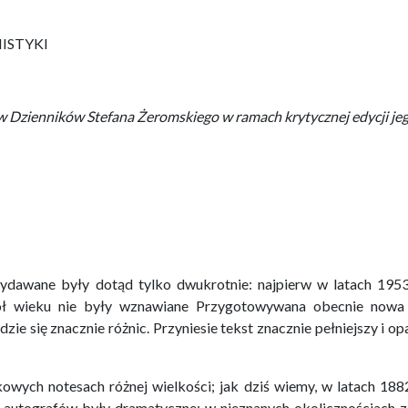
STYKI
 Dzienników Stefana Żeromskiego w ramach krytycznej edycji je
ydawane były dotąd tylko dwukrotnie: najpierw w latach 195
ół wieku nie były wznawiane Przygotowywana obecnie nowa
zie się znacznie różnic. Przyniesie tekst znacznie pełniejszy i o
wych notesach różnej wielkości; jak dziś wiemy, w latach 18
h autografów były dramatyczne; w nieznanych okolicznościach z