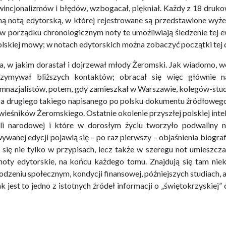
prowincjonalizmów i błędów, wzbogacał, piękniał. Każdy z 18 druk
ną notą edytorską, w której rejestrowane są przedstawione wyże
 porządku chronologicznym noty te umożliwiają śledzenie tej ew
polskiej mowy; w notach edytorskich można zobaczyć początki tej 
a, w jakim dorastał i dojrzewał młody Żeromski. Jak wiadomo, w
trzymywał bliższych kontaktów; obracał się więc głównie n
mnazjalistów, potem, gdy zamieszkał w Warszawie, kolegów-stu
yba drugiego takiego napisanego po polsku dokumentu źródłowego
eśników Żeromskiego. Ostatnie okolenie przyszłej polskiej inteli
li narodowej i które w dorosłym życiu tworzyło podwaliny 
nej edycji pojawią się – po raz pierwszy – objaśnienia biograf
się nie tylko w przypisach, lecz także w szeregu not umieszcz
noty edytorskie, na końcu każdego tomu. Znajdują się tam nie
hodzeniu społecznym, kondycji finansowej, późniejszych studiach,
k jest to jedno z istotnych źródeł informacji o „świętokrzyskiej”