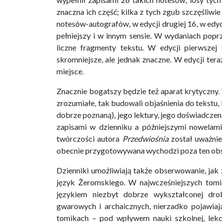
znaczna ich część; kilka z tych zgub szczęśliwi
notesów-autografów, w edycji drugiej 16, w edyc
pełniejszy i w innym sensie. W wydaniach popr
liczne fragmenty tekstu. W edycji pierwszej 
skromniejsze, ale jednak znaczne. W edycji te
miejsce.
Znacznie bogatszy będzie też aparat krytyczny
zrozumiałe, tak budowali objaśnienia do tekstu,
dobrze poznaną), jego lektury, jego doświadczenie
zapisami w dzienniku a późniejszymi nowelami
twórczości autora
Przedwiośnia
został uważnie
obecnie przygotowywana wychodzi poza ten obs
Dzienniki umożliwiają także obserwowanie, jak 
język Żeromskiego. W najwcześniejszych tomi
językiem niezbyt dobrze wykształconej dro
gwarowych i archaicznych, nierzadko pojawiają
tomikach – pod wpływem nauki szkolnej, lekc