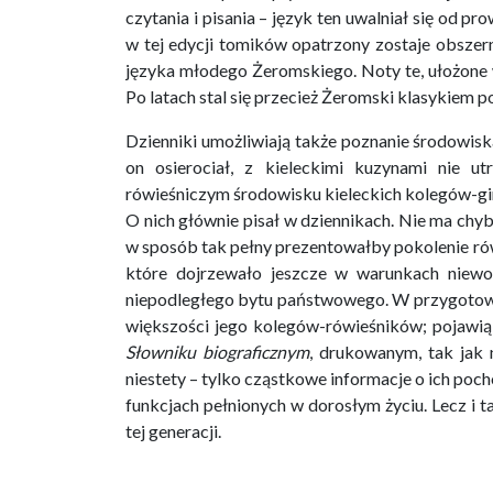
czytania i pisania – język ten uwalniał się od 
w tej edycji tomików opatrzony zostaje obszer
języka młodego Żeromskiego. Noty te, ułożone w
Po latach stal się przecież Żeromski klasykiem 
Dzienniki umożliwiają także poznanie środowisk
on osierociał, z kieleckimi kuzynami nie u
rówieśniczym środowisku kieleckich kolegów-gi
O nich głównie pisał w dziennikach. Nie ma ch
w sposób tak pełny prezentowałby pokolenie rówi
które dojrzewało jeszcze w warunkach niewo
niepodległego bytu państwowego. W przygotowywa
większości jego kolegów-rówieśników; pojawią 
Słowniku biograficznym
, drukowanym, tak jak 
niestety – tylko cząstkowe informacje o ich poc
funkcjach pełnionych w dorosłym życiu. Lecz i ta
tej generacji.