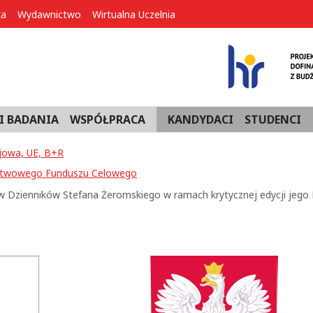
ka
Wydawnictwo
Wirtualna Uczelnia
I BADANIA
WSPÓŁPRACA
KANDYDACI
STUDENCI
jowa, UE, B+R
ństwowego Funduszu Celowego
w Dzienników Stefana Żeromskiego w ramach krytycznej edycji jego