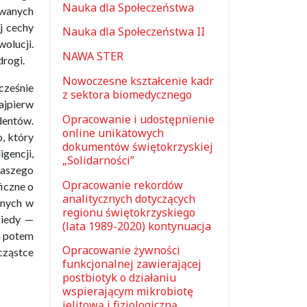
Nauka dla Społeczeństwa
owanych
j cechy
Nauka dla Społeczeństwa II
olucji.
NAWA STER
drogi.
Nowoczesne kształcenie kadr
cześnie
z sektora biomedycznego
ajpierw
Opracowanie i udostępnienie
dentów.
online unikatowych
, który
dokumentów świętokrzyskiej
gencji,
„Solidarności”
naszego
Opracowanie rekordów
iczne o
analitycznych dotyczących
anych w
regionu świętokrzyskiego
kiedy —
(lata 1989-2020) kontynuacja
 a potem
Opracowanie żywności
 cząstce
funkcjonalnej zawierającej
postbiotyk o działaniu
wspierającym mikrobiotę
jelitową i fizjologiczną