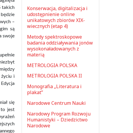
 takich
Konserwacja, digitalizacja i
udostępnienie online
 będzie
unikatowych zbiorów XIX-
owych –
wiecznych (etap 4)
ugim są
a swoje
Metody spektroskopowe
badania oddziaływania jonów
wysokonaładowanych z
materią
upełnie
niezbyt
METROLOGIA POLSKA
i między
METROLOGIA POLSKA II
życiu i
 Edycja
Monografia „Literatura i
plakat”
iał się
Narodowe Centrum Nauki
to jest
Narodowy Program Rozwoju
wyrażeń
Humanistyki – Dziedzictwo
ejszych
Narodowe
łannego