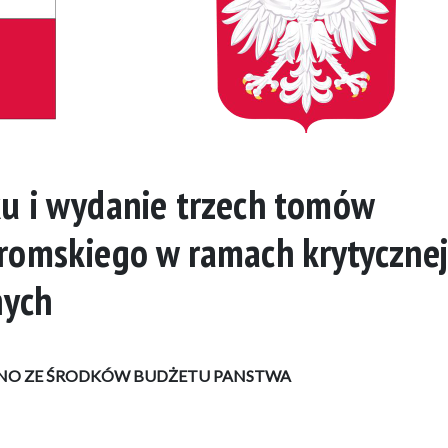
u i wydanie trzech tomów
romskiego w ramach krytyczne
nych
O ZE ŚRODKÓW BUDŻETU PANSTWA