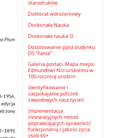
starodruków
Doktorat wdrożeniowy
Doskonała Nauka
Doskonała nauka II
go Pism
Dostosowanie ppoż budynku
DS ”Fama”
Galeria postaci. Mapa miejsc.
Edmundowi Niziurskiemu w
100.rocznicę urodzin
Identyfikowanie i
zaspokajanie potrzeb
3–1956,
zawodowych nauczycieli
 edycja
Implementacja
patrzony
innowacyjnych metod
poprawiających sprawność
funkcjonalną i jakość życia
82–1891
osób 60+
aginęła