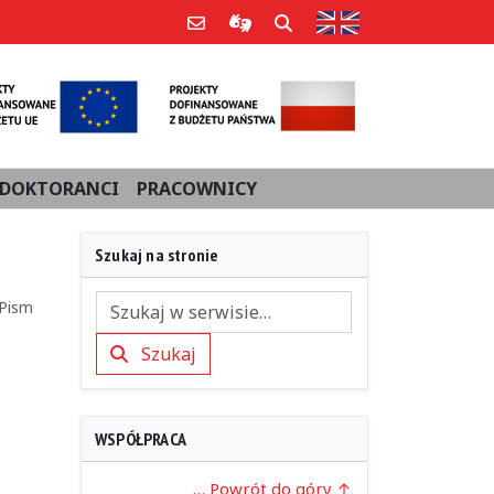
Strona w języku an
Poczta e-mail
Informacje dla użytkowników Po
Szukaj
DOKTORANCI
PRACOWNICY
Szukaj na stronie
 Pism
Szukaj
Szukaj
WSPÓŁPRACA
… Powrót do góry