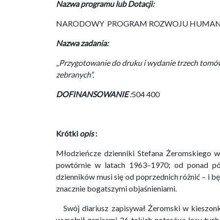
Nazwa programu lub Dotacji:
NARODOWY PROGRAM ROZWOJU HUMANI
Nazwa zadania:
„
Przygotowanie do druku i wydanie trzech tomów
zebranych”.
DOFINANSOWANIE
:
504 400
Krótki
opis
:
Młodzieńcze dzienniki Stefana Żeromskiego w
powtórnie w latach 1963–1970; od ponad p
dzienników musi się od poprzednich różnić – i będ
znacznie bogatszymi objaśnieniami.
Swój diariusz zapisywał Żeromski w kieszonko
wypełnił zapisami 26 takich notesów; losy tyc