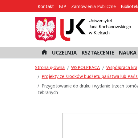
Kontakt
BIP
Zamówienia Publiczne
Bibliote
UCZELNIA
KSZTAŁCENIE
NAUKA 
H
o
m
Strona główna
WSPÓŁPRACA
Współpraca kra
e
Projekty ze środków budżetu państwa lub Pa
Przygotowanie do druku i wydanie trzech tomó
zebranych