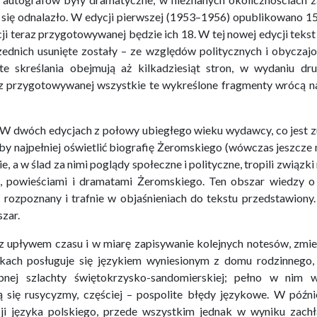
e się odnalazło. W edycji pierwszej (1953–1956) opublikowano 15
ji teraz przygotowywanej będzie ich 18. W tej nowej edycji tekst
zednich usunięte zostały – ze względów politycznych i obyczaj
te skreślania obejmują aż kilkadziesiąt stron, w wydaniu dr
raz przygotowywanej wszystkie te wykreślone fragmenty wrócą n
. W dwóch edycjach z połowy ubiegłego wieku wydawcy, co jest z
 by najpełniej oświetlić biografię Żeromskiego (wówczas jeszcze 
, a w ślad za nimi poglądy społeczne i polityczne, tropili związk
, powieściami i dramatami Żeromskiego. Ten obszar wiedzy o 
 rozpoznany i trafnie w objaśnieniach do tekstu przedstawiony.
zar.
z upływem czasu i w miarę zapisywanie kolejnych notesów, zmien
kach posługuje się językiem wyniesionym z domu rodzinnego, 
bnej szlachty świętokrzysko-sandomierskiej; pełno w nim 
 się rusycyzmy, częściej – pospolite błędy językowe. W późni
ji języka polskiego, przede wszystkim jednak w wyniku zach