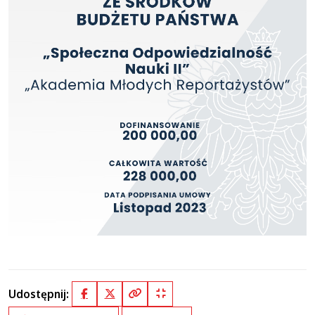
Udostępnij:
Facebook
X (Twitter)
Kopiuj pełny link
Kopiuj krótki link