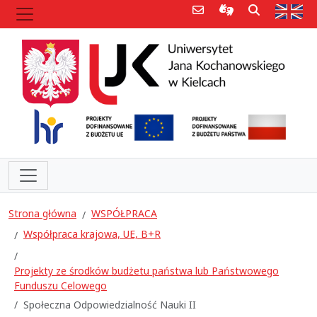
Poczta e-mail
Informacje dla 
Szukaj
Str
Strona główna
WSPÓŁPRACA
Współpraca krajowa, UE, B+R
Projekty ze środków budżetu państwa lub Państwowego
Funduszu Celowego
Społeczna Odpowiedzialność Nauki II