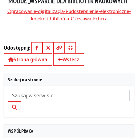
MODUŁ „WSPARCIE DLA BIBLIOTEK NAUKOWYCH”
Opracowanie-digitalizacja-i-udostepnienie-elektroniczne-
kolekcji-bibliofila-Czeslawa-Erbera
Udostępnij:
Facebook
X (Twitter)
Kopiuj pełny link
Kopiuj krótki link
Strona główna
Wstecz
Szukaj na stronie
Szukaj
WSPÓŁPRACA