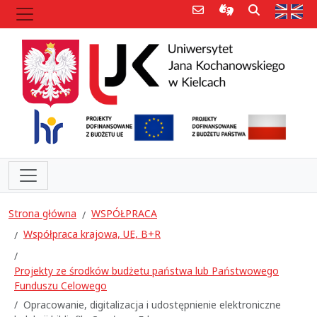
Poczta e-mail
Informacje dla 
Szukaj
Str
Strona główna
WSPÓŁPRACA
Współpraca krajowa, UE, B+R
Projekty ze środków budżetu państwa lub Państwowego
Funduszu Celowego
Opracowanie, digitalizacja i udostępnienie elektroniczne