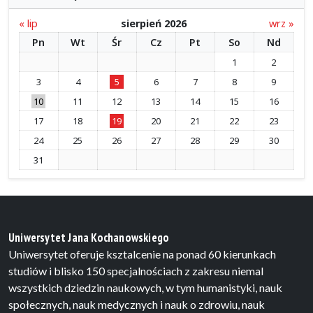
« lip
sierpień 2026
wrz »
Pn
Wt
Śr
Cz
Pt
So
Nd
1
2
3
4
5
6
7
8
9
10
11
12
13
14
15
16
17
18
19
20
21
22
23
24
25
26
27
28
29
30
31
Uniwersytet Jana Kochanowskiego
Uniwersytet oferuje ksztalcenie na ponad 60 kierunkach
studiów i blisko 150 specjalnościach z zakresu niemal
wszystkich dziedzin naukowych, w tym humanistyki, nauk
społecznych, nauk medycznych i nauk o zdrowiu, nauk