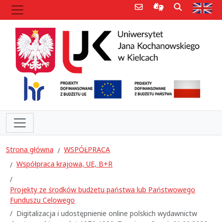
Poczta e-mail
Informacje dla 
Szukaj
Str
Strona główna
WSPÓŁPRACA
Współpraca krajowa, UE, B+R
Projekty ze środków budżetu państwa lub Państwowego
Funduszu Celowego
Digitalizacja i udostępnienie online polskich wydawnictw