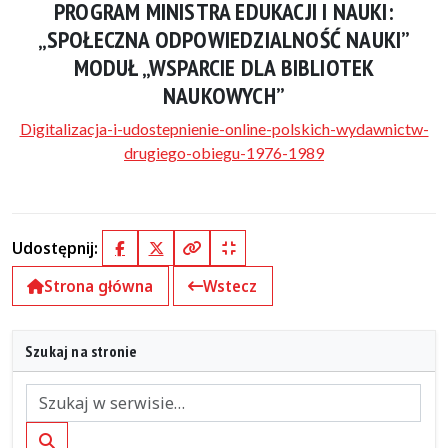
PROGRAM MINISTRA EDUKACJI I NAUKI:
„SPOŁECZNA ODPOWIEDZIALNOŚĆ NAUKI”
MODUŁ „WSPARCIE DLA BIBLIOTEK
NAUKOWYCH”
Digitalizacja-i-udostepnienie-online-polskich-wydawnictw-
drugiego-obiegu-1976-1989
Udostępnij:
Facebook
X (Twitter)
Kopiuj pełny link
Kopiuj krótki link
Strona główna
Wstecz
Szukaj na stronie
Szukaj