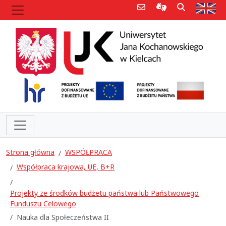
Poczta e-mail
Informacje dla 
Szukaj
Str
Strona główna
WSPÓŁPRACA
Współpraca krajowa, UE, B+R
Projekty ze środków budżetu państwa lub Państwowego
Funduszu Celowego
Nauka dla Społeczeństwa II