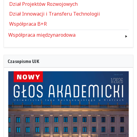
Dział Projektów Rozwojowych
Dział Innowacji i Transferu Technologii
Współpraca B+R
Współpraca międzynarodowa
Czasopismo UJK