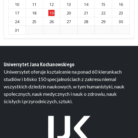
10
11
12
13
14
15
16
17
18
19
20
21
22
23
24
25
26
27
28
29
30
31
Uniwersytet Jana Kochanowskiego
Uniwersytet oferuje ksztalcenie na ponad 60 kierunkach
studiów i blisko 150 specjalnościach z zakresu niemal
wszystkich dziedzin naukowych, w tym humanistyki, nauk
społecznych, nauk medycznych i nauk o zdrowiu, nauk
ścisłych i przyrodniczych, sztuki.