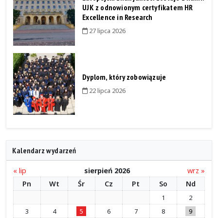
UJK z odnowionym certyfikatem HR
Excellence in Research
27 lipca 2026
Dyplom, który zobowiązuje
22 lipca 2026
Kalendarz wydarzeń
« lip
sierpień 2026
wrz »
Pn
Wt
Śr
Cz
Pt
So
Nd
1
2
3
4
5
6
7
8
9