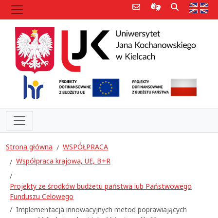
Poczta e-mail
Informacje dla 
Szukaj
Str
Strona główna
WSPÓŁPRACA
Współpraca krajowa, UE, B+R
Projekty ze środków budżetu państwa lub Państwowego
Funduszu Celowego
Implementacja innowacyjnych metod poprawiających