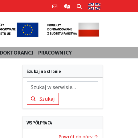
Strona w języku an
Poczta e-mail
Informacje dla użytkowników Po
Szukaj
DOKTORANCI
PRACOWNICY
Szukaj na stronie
Szukaj
Szukaj
WSPÓŁPRACA
… Powrót do góry