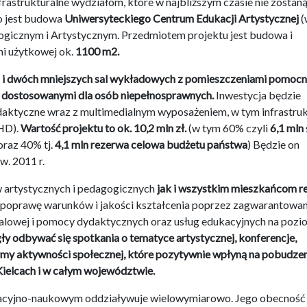
nfrastrukturalne wydziałom, które w najbliższym czasie nie zostan
o jest budowa
Uniwersyteckiego Centrum Edukacji Artystycznej
(
gicznym i Artystycznym. Przedmiotem projektu jest budowa i
i użytkowej ok.
1100 m2.
li i dwóch mniejszych sal wykładowych z pomieszczeniami pomoc
o) dostosowanymi dla osób niepełnosprawnych.
Inwestycja będzie
aktyczne wraz z multimedialnym wyposażeniem, w tym infrastruk
(HD).
Wartość projektu to ok. 10,2 mln zł.
(w tym 60% czyli
6,1 mln
raz 40% tj.
4,1 mln rezerwa celowa budżetu państwa
) Będzie on
w. 2011 r.
 artystycznych i pedagogicznych
jak i wszystkim mieszkańcom r
 poprawę warunków i jakości kształcenia poprzez zagwarantowan
kalowej i pomocy dydaktycznych oraz usług edukacyjnych na pozi
y odbywać się spotkania o tematyce artystycznej, konferencje,
formy aktywności społecznej, które pozytywnie wpłyną na pobudze
 Kielcach i w całym województwie.
ukacyjno-naukowym oddziaływuje wielowymiarowo. Jego obecność 