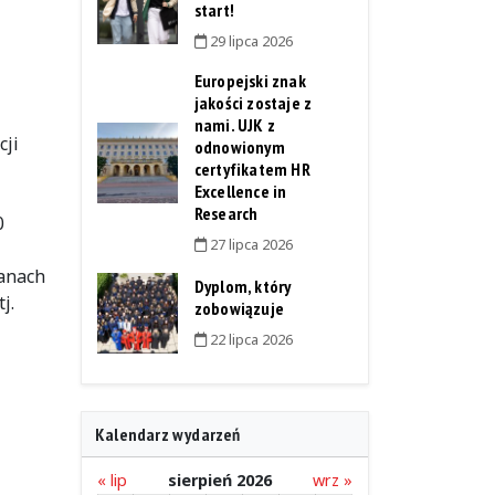
start!
29 lipca 2026
Europejski znak
jakości zostaje z
nami. UJK z
cji
odnowionym
certyfikatem HR
Excellence in
Research
0
27 lipca 2026
ianach
Dyplom, który
j.
zobowiązuje
22 lipca 2026
Kalendarz wydarzeń
« lip
sierpień 2026
wrz »