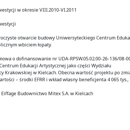
westycji w okresie VIII.2010-VI.2011
westycji
uroczyste otwarcie budowy Uniwersyteckiego Centrum Eduka
olicznym wbiciem łopaty.
 umowa o dofinansowanie nr UDA-RPSW.05.02.00-26-136/08-0
entrum Edukacji Artystycznej jako części Wydziału
icy Krakowskiej w Kielcach. Obecna wartość projektu po zm
wartości – środki EFRR i wkład własny beneficjenta 4 065 tys., t
 Eiffage Budownictwo Mitex S.A. w Kielcach