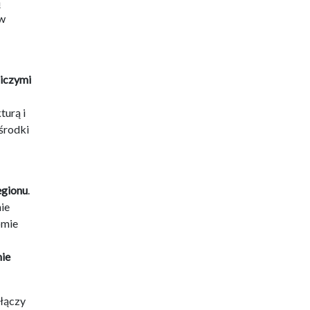
ą
w
niczymi
turą i
środki
egionu
.
ie
omie
nie
łączy