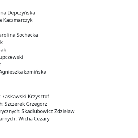
Anna Depczyńska
ka Kaczmarczyk
arolina Sochacka
ak
sak
Kupczewski
z
: Agnieszka Łomińska
: Łaskawski Krzysztof
h: Szczerek Grzegorz
trycznych: Skadłubowicz Zdzisław
tarnych : Wicha Cezary