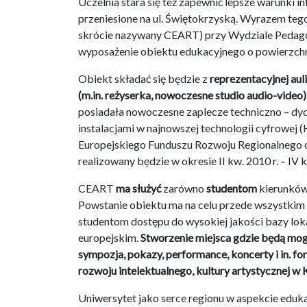
Uczelnia stara się też zapewnić lepsze warunki i
przeniesione na ul. Świętokrzyską. Wyrazem teg
skrócie nazywany CEART) przy Wydziale Pedago
wyposażenie obiektu edukacyjnego o powierzchn
Obiekt składać się będzie z
reprezentacyjnej au
(m.in. reżyserka, nowoczesne studio audio-vide
posiadała nowoczesne zaplecze techniczno – dyd
instalacjami w najnowszej technologii cyfrowej 
Europejskiego Funduszu Rozwoju Regionalnego o
realizowany będzie w okresie II kw. 2010 r. – IV k
CEART
ma służyć
zarówno
studentom
kierunków
Powstanie obiektu ma na celu przede wszystkim
studentom dostępu do wysokiej jakości bazy lo
europejskim.
Stworzenie miejsca gdzie będą mogł
sympozja, pokazy, performance, koncerty i in. 
rozwoju intelektualnego, kultury artystycznej w
Uniwersytet jako serce regionu w aspekcie ed