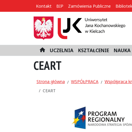
Kontakt
BIP
Zamówienia Publiczne
Bibliote
UCZELNIA
KSZTAŁCENIE
NAUKA 
H
o
CEART
m
e
Strona główna
WSPÓŁPRACA
Współpraca k
CEART