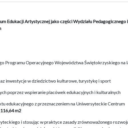
m Edukacji Artystycznej jako części Wydziału Pedagogicznego i
h
ego Programu Operacyjnego Województwa Świętokrzyskiego na l
az inwestycje w dziedzictwo kulturowe, turystykę i sport
znych poprzez wspieranie placówek edukacyjnych i kulturalnych
ktu edukacyjnego z przeznaczeniem na Uniwersyteckie Centrum
1116,64 m2
teckiego i stosując w praktyce zasady zrównoważonego rozwoju