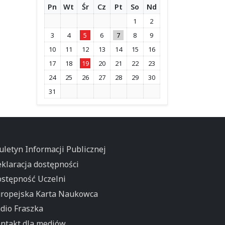
Pn
Wt
Śr
Cz
Pt
So
Nd
1
2
3
4
5
6
7
8
9
10
11
12
13
14
15
16
17
18
19
20
21
22
23
24
25
26
27
28
29
30
31
uletyn Informacji Publicznej
klaracja dostępności
stępność Uczelni
ropejska Karta Naukowca
dio Fraszka
ntakt dla mediów