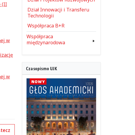
(II
Dział Innowacji i Transferu
Technologii
Współpraca B+R
Współpraca
nej w
międzynarodowa
izację
Czasopismo UJK
nej w
tecz