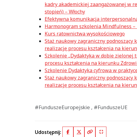
kadry akademickiej zaangażowanej w rea
stopień) – Włochy
Efektywna komunikacja interpersonalna
Harmonogram szkolenia Mindfulness 
Kurs ratownictwa wysokościowego
Staż naukowy zagraniczny podnoszący 
realizację procesu kształcenia na kierun
Szkolenie „Dydaktyka w dobie zielonej 
procesu kształcenia na kierunku Zdrowi
Szkolenie Dydaktyka cyfrowa w praktyce
Staż naukowy zagraniczny podnoszący 
realizację procesu kształcenia na kieru
#FunduszeEuropejskie , #FunduszeUE
Udostępnij:
Facebook
X (Twitter)
Kopiuj pełny link
Kopiuj krótki lin