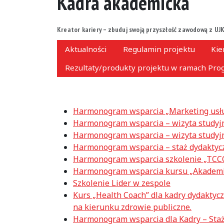
Kadra akademicka
Kreator kariery – zbuduj swoją przyszłość zawodową z UJK
Aktualności
Regulamin projektu
Kie
Rezultaty/produkty projektu w ramach Prog
Harmonogram wsparcia „Marketing usłu
Harmonogram wsparcia – wizyta studyj
Harmonogram wsparcia – wizyta studyj
Harmonogram wsparcia – staż dydaktyc
Harmonogram wsparcia szkolenie „TCC
Harmonogram wsparcia kursu „Akademi
Szkolenie Lider w zespole
Kurs „Health Coach” dla kadry dydaktyc
na kierunku zdrowie publiczne.
Harmonogram wsparcia dla Kadry – Sta