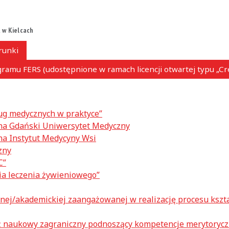
 w Kielcach
runki
ramu FERS (udostępnione w ramach licencji otwartej typu „C
g medycznych w praktyce”
na Gdański Uniwersytet Medyczny
na Instytut Medycyny Wsi
zny
C”
a leczenia żywieniowego”
znej/akademickiej zaangażowanej w realizację procesu kszt
ż naukowy zagraniczny podnoszący kompetencje merytoryc