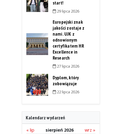
start!
29 lipca 2026
Europejski znak
jakości zostaje z
nami. UJK z
odnowionym
certyfikatem HR
Excellence in
Research
27 lipca 2026
Dyplom, który
zobowiązuje
22 lipca 2026
Kalendarz wydarzeń
« lip
sierpień 2026
wrz »