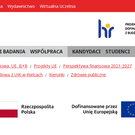
ka
Wydawnictwo
Wirtualna Uczelnia
I BADANIA
WSPÓŁPRACA
KANDYDACI
STUDENCI
jowa, UE, B+R
Projekty UE
Perspektywa finansowa 2021-2027
dową z UJK w Kielcach
Kierunki
Zdrowie publiczne