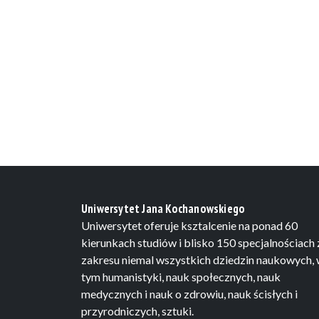
Uniwersytet Jana Kochanowskiego
Uniwersytet oferuje ksztalcenie na ponad 60
kierunkach studiów i blisko 150 specjalnościach 
zakresu niemal wszystkich dziedzin naukowych,
tym humanistyki, nauk społecznych, nauk
medycznych i nauk o zdrowiu, nauk ścisłych i
przyrodniczych, sztuki.