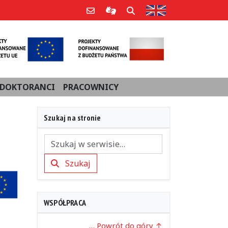
Strona w języku an
Poczta e-mail
Informacje dla użytkowników Po
Szukaj
DOKTORANCI
PRACOWNICY
Szukaj na stronie
Szukaj
Szukaj
WSPÓŁPRACA
… Powrót do góry