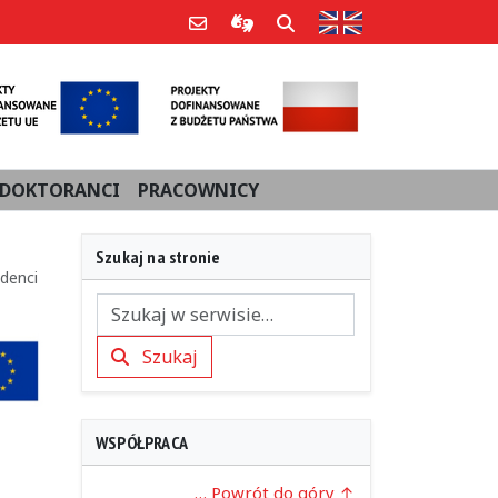
Strona w języku an
Poczta e-mail
Informacje dla użytkowników Po
Szukaj
DOKTORANCI
PRACOWNICY
Szukaj na stronie
denci
Szukaj
Szukaj
WSPÓŁPRACA
… Powrót do góry