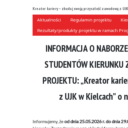
Kreator kariery – zbuduj swoją przyszłość zawodową z UJK
Aktualności
Regulamin projektu
Kie
Rezultaty/produkty projektu w ramach Prog
INFORMACJA O NABORZ
STUDENTÓW KIERUNKU 
PROJEKTU: „Kreator kari
z UJK w Kielcach” o
Informujemy, że
od dnia 25.05.2026 r. do dnia 29.