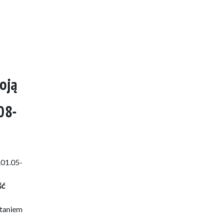
oją
08-
.01.05-
ść
staniem