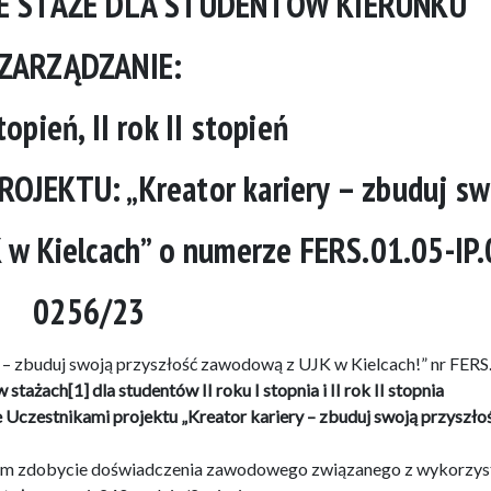
E STAŻE DLA STUDENTÓW KIERUNKU
ZARZĄDZANIE:
stopień, II rok II stopień
JEKTU: „Kreator kariery – zbuduj sw
 w Kielcach” o numerze FERS.01.05-IP.
0256/23
y – zbuduj swoją przyszłość zawodową z UJK w Kielcach!” nr FERS
 stażach[1] dla studentów II roku I stopnia i II rok II stopnia
zestnikami projektu „Kreator kariery – zbuduj swoją przyszło
ntom zdobycie doświadczenia zawodowego związanego z wykorzy