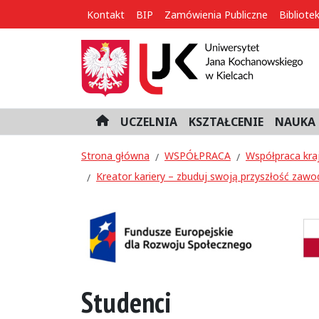
Kontakt
BIP
Zamówienia Publiczne
Bibliote
UCZELNIA
KSZTAŁCENIE
NAUKA 
H
o
m
Strona główna
WSPÓŁPRACA
Współpraca kra
e
Kreator kariery – zbuduj swoją przyszłość zawo
Studenci