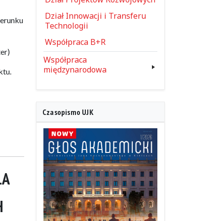
Dział Innowacji i Transferu
ierunku
Technologii
Współpraca B+R
er)
Współpraca
międzynarodowa
ktu.
Czasopismo UJK
LA
H