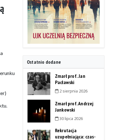
wą
ia
Ostatnio dodane
ierunku
Zmarł prof. Jan
Pacławski
2 sierpnia 2026
er)
Zmarł prof. Andrzej
ktu.
Jankowski
30 lipca 2026
Rekrutacja
uzupełniająca: czas-