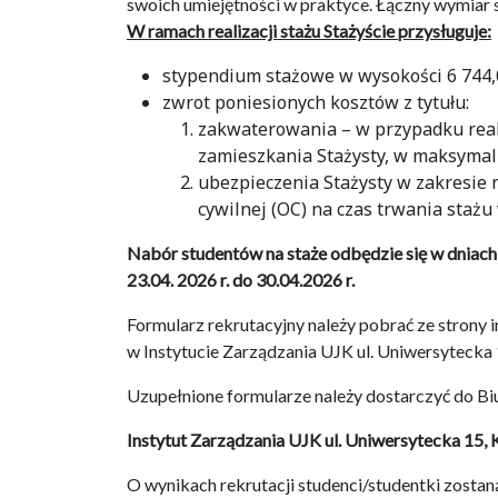
swoich umiejętności w praktyce. Łączny wymiar s
W ramach realizacji stażu Stażyście przysługuje:
stypendium stażowe w wysokości 6 744,00
zwrot poniesionych kosztów z tytułu:
zakwaterowania – w przypadku real
zamieszkania Stażysty, w maksyma
ubezpieczenia Stażysty w zakresie
cywilnej (OC) na czas trwania stażu
Nabór studentów na staże odbędzie się w dniach
23.04. 2026 r. do 30.04.2026 r.
Formularz rekrutacyjny należy pobrać ze strony 
w Instytucie Zarządzania UJK ul. Uniwersytecka 
Uzupełnione formularze należy dostarczyć do Bi
Instytut Zarządzania UJK ul. Uniwersytecka 15, 
O wynikach rekrutacji studenci/studentki zost