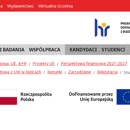
ka
Wydawnictwo
Wirtualna Uczelnia
I BADANIA
WSPÓŁPRACA
KANDYDACI
STUDENCI
jowa, UE, B+R
Projekty UE
Perspektywa finansowa 2021-2027
dową z UJK w Kielcach
Kierunki
Zarządzanie
Rekrutacja
Stu