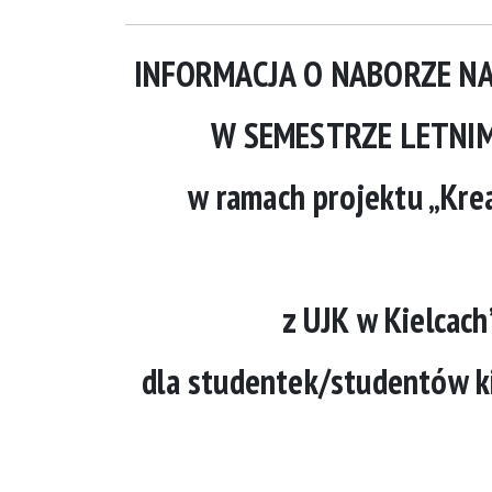
INFORMACJA O NABORZE NA
W SEMESTRZE LETNI
w ramach projektu „Krea
z UJK w Kielcac
dla studentek/studentów ki