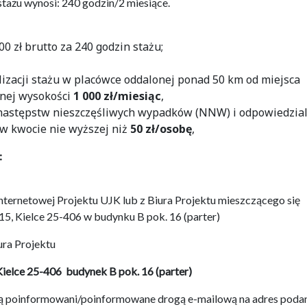
tażu wynosi: 240 godzin/2 miesiące.
 zł brutto za 240 godzin stażu;
izacji stażu w placówce oddalonej ponad 50 km od miejsca
lnej wysokości
1 000 zł/miesiąc
,
 następstw nieszczęśliwych wypadków (NNW) i odpowiedzial
 w kwocie nie wyższej niż
50 zł/osobę
,
:
internetowej Projektu UJK lub z Biura Projektu mieszczącego się
15, Kielce 25-406 w budynku B pok. 16 (parter)
ura Projektu
Kielce 25-406 budynek B pok. 16 (parter)
aną poinformowani/poinformowane drogą e-mailową na adres poda