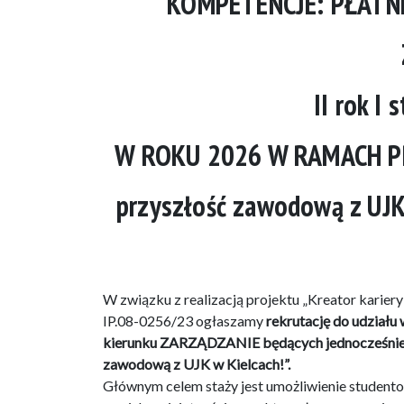
KOMPETENCJE: PŁATN
II rok I 
W ROKU 2026 W RAMACH PRO
przyszłość zawodową z UJK
W związku z realizacją projektu „Kreator karier
IP.08-0256/23 ogłaszamy
rekrutację do udziału w
kierunku ZARZĄDZANIE będących jednocześnie Uc
zawodową z UJK w Kielcach!”.
Głównym celem staży jest umożliwienie stude