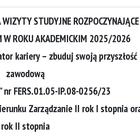
 WIZYTY STUDYJNE ROZPOCZYNAJĄCE 
M W ROKU AKADEMICKIM 2025/2026
tor kariery – zbuduj swoją przyszłość
zawodową
h” nr FERS.01.05-IP.08-0256/23
erunku Zarządzanie II rok I stopnia
or
rok II stopnia