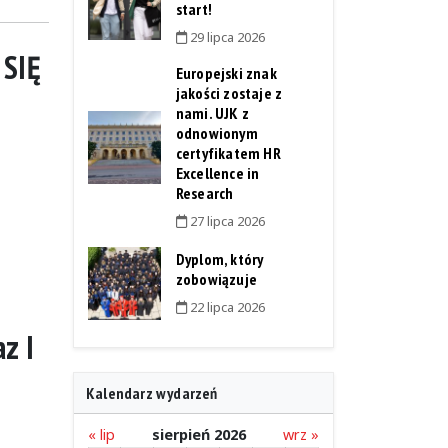
start!
29 lipca 2026
SIĘ
Europejski znak
jakości zostaje z
nami. UJK z
odnowionym
certyfikatem HR
Excellence in
Research
27 lipca 2026
Dyplom, który
zobowiązuje
22 lipca 2026
az I
Kalendarz wydarzeń
« lip
sierpień 2026
wrz »