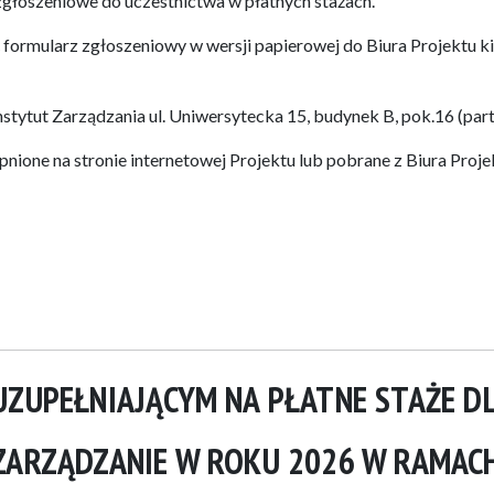
głoszeniowe do uczestnictwa w płatnych stażach.
 formularz zgłoszeniowy w wersji papierowej do Biura Projektu k
tytut Zarządzania ul. Uniwersytecka 15, budynek B, pok.16 (part
ione na stronie internetowej Projektu lub pobrane z Biura Proje
UZUPEŁNIAJĄCYM NA PŁATNE STAŻE D
ZARZĄDZANIE W ROKU 2026 W RAMAC