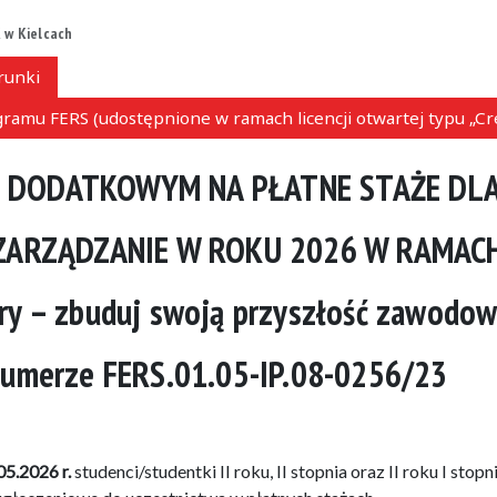
 w Kielcach
runki
ramu FERS (udostępnione w ramach licencji otwartej typu „C
E DODATKOWYM NA PŁATNE STAŻE DL
ZARZĄDZANIE W ROKU 2026 W RAMAC
ery – zbuduj swoją przyszłość zawodo
 numerze FERS.01.05-IP.08-0256/23
05.2026 r.
studenci/studentki II roku, II stopnia oraz II roku I stopn