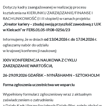
Dotyczy kadry zaangażowanej w realizację procesu
kształcenia na KIERUNKU ZARZĄDZANIE/FINANSE I
RACHUNKOWOŚĆ (I i II stopień) w ramach projektu:
„Kreator kariery – zbuduj swoją przyszłość zawodową z UJK
w Kielcach” nr FERS.01.05-IP.08-0256/23
Informujemy, że w dniach
od 13.04.2026 r. do 17.04.2026 r.
ogłaszamy nabór do udziału
w krajowej konferencji naukowej:
XXIV KONFERENCJA NAUKOWA Z CYKLU
ZARZĄDZANIE WARTOŚCIĄ
26-29.09.2026 GDAŃSK – NYNÄSHAMN – SZTOKHOLM
Forma zgłoszenia uczestnictwa we wsparciu
Wypełniony formularz zgłoszeniowy wraz z aktualnym
zaświadczeniem o zatrudnieniu
z Działu Kadr i Spraw Socjalnych/Działu Płac, należy złożyć w