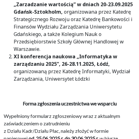
„Zarzadzanie wartością”
w dniach 20-23.09.2025
Gdańsk-Sztokholm,
organizowana przez Katedrę
Strategicznego Rozwoju oraz Katedrę Bankowości i
Finansów Wydziału Zarządzania Uniwersytetu
Gdańskiego, a także Kolegium Nauk o
Przedsiębiorstwie Szkoły Głównej Handlowej w
Warszawie.
XI konferencja naukowa „Informatyka w
zarządzaniu 2025”,
26-28.11.2025, Łódź,
organizowaną przez Katedrę Informatyki, Wydział
Zarządzania, Uniwersytet Łódzki
Forma zgłoszenia uczestnictwa we wsparciu
Wypełniony formularz zgłoszeniowy wraz z aktualnym
zaświadczeniem o zatrudnieniu
z Działu Kadr/Działu Płac, należy złożyć w formie
papierowej
od
25.06.2025 r.
do 30.06.2025 r.
w biurze