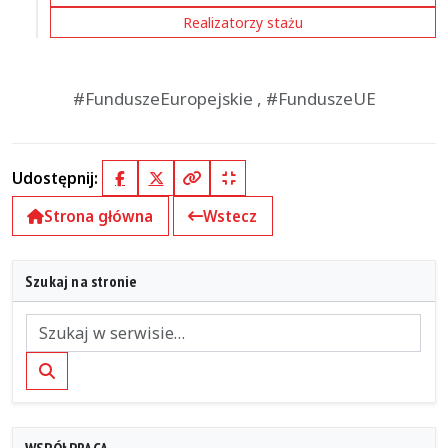
Realizatorzy stażu
#FunduszeEuropejskie , #FunduszeUE
Udostępnij:
Facebook
X (Twitter)
Kopiuj pełny link
Kopiuj krótki link
Strona główna
Wstecz
Szukaj na stronie
Szukaj