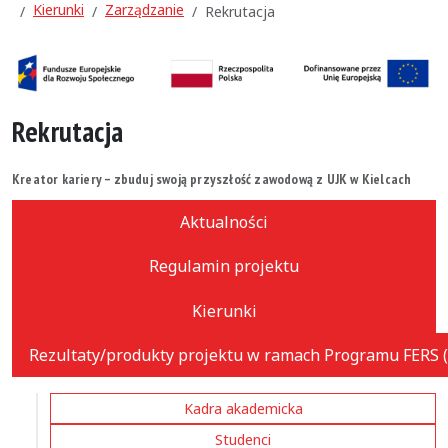
Kierunki
Zarządzanie
Rekrutacja
Rekrutacja
Kreator kariery – zbuduj swoją przyszłość zawodową z UJK w Kielcach
Aktualności
Regulamin projektu
Kierunki
Rezultaty/produkty projektu w ramach Programu FERS (
Kadra akademicka
Studenci