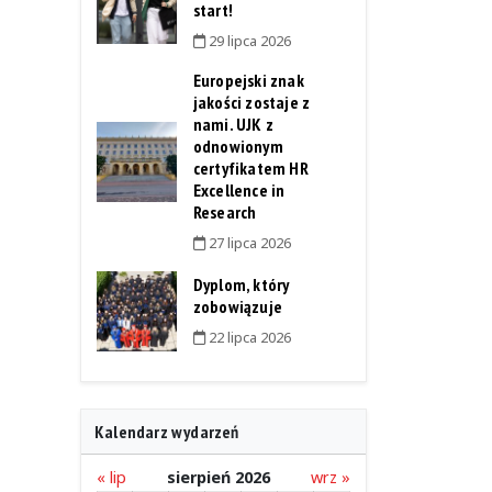
start!
29 lipca 2026
Europejski znak
jakości zostaje z
nami. UJK z
odnowionym
certyfikatem HR
Excellence in
Research
27 lipca 2026
Dyplom, który
zobowiązuje
22 lipca 2026
Kalendarz wydarzeń
« lip
sierpień 2026
wrz »