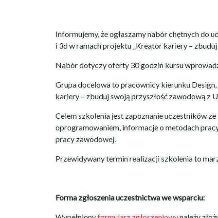
Informujemy, że ogłaszamy nabór chętnych do u
i 3d w ramach projektu „Kreator kariery – zbudu
Nabór dotyczy oferty 30 godzin kursu wprowad
Grupa docelowa to pracownicy kierunku Design, 
kariery – zbuduj swoją przyszłość zawodową z U
Celem szkolenia jest zapoznanie uczestników ze 
oprogramowaniem, informacje o metodach pracy
pracy zawodowej.
Przewidywany termin realizacji szkolenia to m
Forma zgłoszenia uczestnictwa we wsparciu:
Wypełniony
formularz zgłoszeniowy
należy złoż