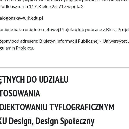
Podklasztorna 117, Kielce 25-717 w pok. 2.
ialogonska@ujk.edu.pl
ione na stronie internetowej Projektu lub pobrane z Biura Proje
tępny pod adresem: Biuletyn Informacji Publicznej – Uniwersytet 
ulamin Projektu.
ĘTNYCH DO UDZIAŁU
STOSOWANIA
ROJEKTOWANIU TYFLOGRAFICZNYM
 Design, Design Społeczny