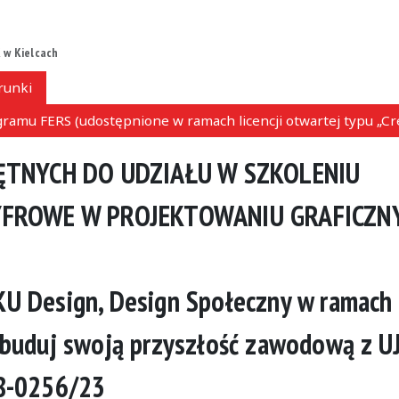
 w Kielcach
runki
ramu FERS (udostępnione w ramach licencji otwartej typu „C
ĘTNYCH DO UDZIAŁU W SZKOLENIU
YFROWE W PROJEKTOWANIU GRAFICZ
Design, Design Społeczny w ramach
 zbuduj swoją przyszłość zawodową z U
08-0256/23