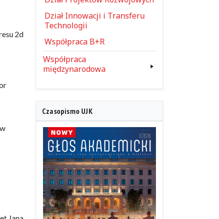
Dział Innowacji i Transferu
Technologii
resu 2d
Współpraca B+R
Współpraca
międzynarodowa
or
Czasopismo UJK
 w
et Jana