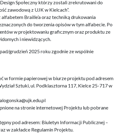
Design Społeczny którzy zostali zrekrutowani do
łość zawodową z UJK w Kielcach”.
alfabetem Braille’a oraz techniką drukowania
eznaczonych do tworzenia opisów w tym alfabecie. Po
entów w projektowaniu graficznym oraz produktu ze
idomych i niewidzących.
topad/grudzień 2025 roku zgodnie ze wspólnie
yć w formie papierowej w biurze projektu pod adresem
dział Sztuki, ul. Podklasztorna 117, Kielce 25-717 w
ialogonska@ujk.edu.pl
ione na stronie internetowej Projektu lub pobrane
tępny pod adresem: Biuletyn Informacji Publicznej –
az w zakładce Regulamin Projektu.