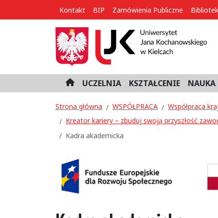
Kontakt
BIP
Zamówienia Publiczne
Bibliote
UCZELNIA
KSZTAŁCENIE
NAUKA 
H
o
m
Strona główna
WSPÓŁPRACA
Współpraca kra
e
Kreator kariery – zbuduj swoją przyszłość zawo
Kadra akademicka