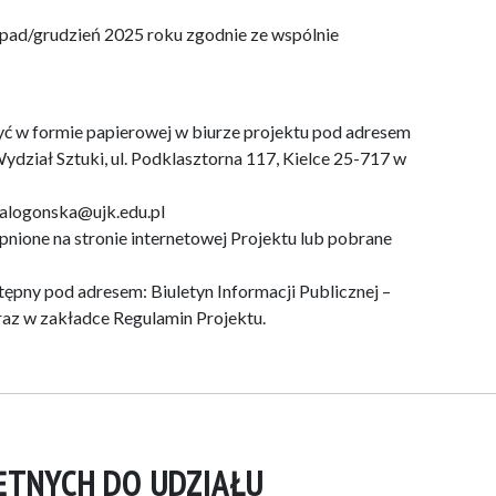
topad/grudzień 2025 roku zgodnie ze wspólnie
yć w formie papierowej w biurze projektu pod adresem
dział Sztuki, ul. Podklasztorna 117, Kielce 25-717 w
ialogonska@ujk.edu.pl
ione na stronie internetowej Projektu lub pobrane
tępny pod adresem: Biuletyn Informacji Publicznej –
az w zakładce Regulamin Projektu.
ĘTNYCH DO UDZIAŁU