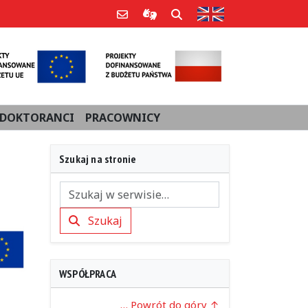
Strona w języku an
Poczta e-mail
Informacje dla użytkowników Po
Szukaj
DOKTORANCI
PRACOWNICY
Szukaj na stronie
Szukaj
Szukaj
WSPÓŁPRACA
… Powrót do góry