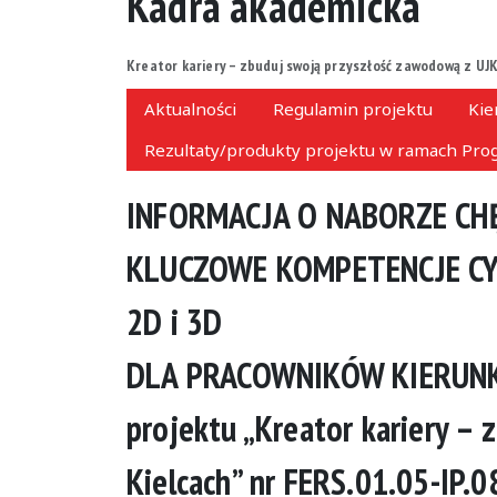
Kadra akademicka
Kreator kariery – zbuduj swoją przyszłość zawodową z UJK
Aktualności
Regulamin projektu
Kie
Rezultaty/produkty projektu w ramach Prog
INFORMACJA O NABORZE CH
KLUCZOWE KOMPETENCJE C
2D i 3D
DLA PRACOWNIKÓW KIERUNKU 
projektu „Kreator kariery –
Kielcach” nr FERS.01.05-IP.