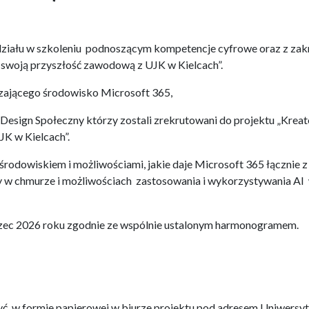
działu w szkoleniu podnoszącym kompetencje cyfrowe oraz z zak
j swoją przyszłość zawodową z UJK w Kielcach”.
zającego środowisko Microsoft 365,
Design Społeczny którzy zostali zrekrutowani do projektu „Kreat
JK w Kielcach”.
środowiskiem i możliwościami, jakie daje Microsoft 365 łącznie z
 w chmurze i możliwościach zastosowania i wykorzystywania AI
arzec 2026 roku zgodnie ze wspólnie ustalonym harmonogramem.
yć w formie papierowej w biurze projektu pod adresem Uniwersyt