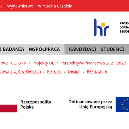
ka
Wydawnictwo
Wirtualna Uczelnia
I BADANIA
WSPÓŁPRACA
KANDYDACI
STUDENCI
jowa, UE, B+R
Projekty UE
Perspektywa finansowa 2021-2027
dową z UJK w Kielcach
Kierunki
Design
Rekrutacja