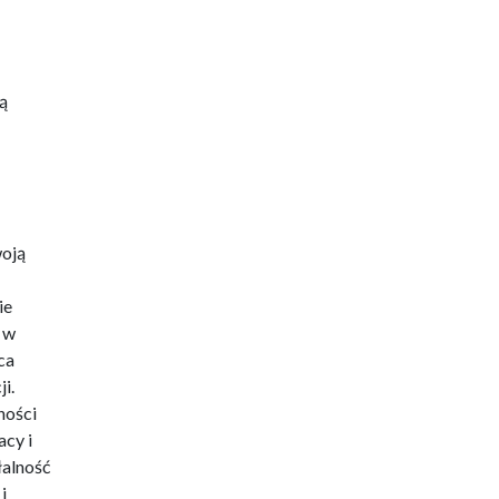
ą
woją
ie
 w
ca
i.
ności
cy i
łalność
i