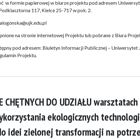
yć w formie papierowej w biurze projektu pod adresem Uniwersyt
Podklasztorna 117, Kielce 25-717 w pok. 2.
ialogonska@ujk.edu.pl
ione na stronie internetowej Projektu lub pobrane z Biura Proje
tępny pod adresem: Biuletyn Informacji Publicznej – Uniwersytet 
ulamin Projektu.
 CHĘTNYCH DO UDZIAŁU warsztatach
korzystania ekologicznych technologii
o idei zielonej transformacji na potrz