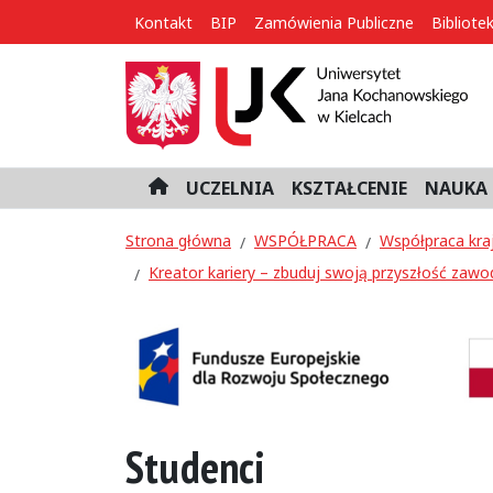
Kontakt
BIP
Zamówienia Publiczne
Bibliote
UCZELNIA
KSZTAŁCENIE
NAUKA 
H
o
m
Strona główna
WSPÓŁPRACA
Współpraca kra
e
Kreator kariery – zbuduj swoją przyszłość zawo
Studenci