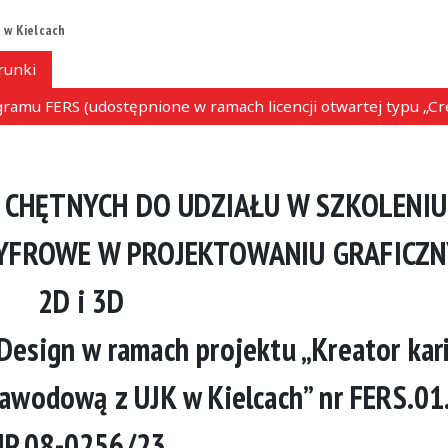
 w Kielcach
runki
ramu FERS (udostępnione w ramach licencji otwartej typu „C
 CHĘTNYCH DO UDZIAŁU W SZKOLENI
YFROWE W PROJEKTOWANIU GRAFICZ
2D i 3D
ign w ramach projektu „Kreator kar
zawodową z UJK w Kielcach” nr FERS.01
IP.08-0256/23