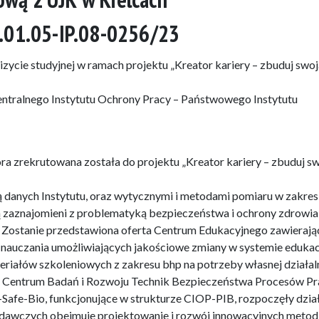
.01.05-IP.08-0256/23
zycie studyjnej w ramach projektu „Kreator kariery – zbuduj swoj
entralnego Instytutu Ochrony Pracy – Państwowego Instytutu
ra zrekrutowana została do projektu „Kreator kariery – zbuduj s
 danych Instytutu, oraz wytycznymi i metodami pomiaru w zakres
ną zaznajomieni z problematyką bezpieczeństwa i ochrony zdrowia
 Zostanie przedstawiona oferta Centrum Edukacyjnego zawierają
 nauczania umożliwiających jakościowe zmiany w systemie edukacj
eriałów szkoleniowych z zakresu bhp na potrzeby własnej działal
zą Centrum Badań i Rozwoju Technik Bezpieczeństwa Procesów Pra
fe-Bio, funkcjonujące w strukturze CIOP-PIB, rozpoczęły dzia
dawczych obejmuje projektowanie i rozwój innowacyjnych metod 