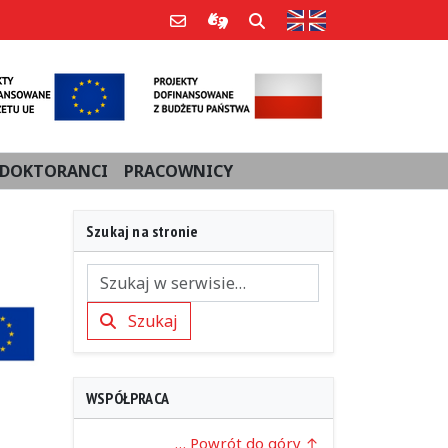
Strona w języku an
Poczta e-mail
Informacje dla użytkowników Po
Szukaj
DOKTORANCI
PRACOWNICY
Szukaj na stronie
Szukaj
Szukaj
WSPÓŁPRACA
… Powrót do góry