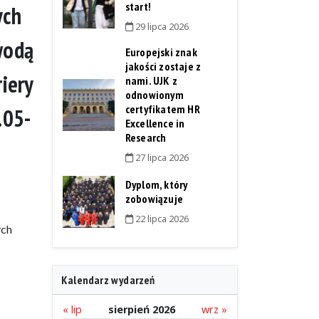
start!
ych
29 lipca 2026
wodą
Europejski znak
jakości zostaje z
iery
nami. UJK z
odnowionym
certyfikatem HR
.05-
Excellence in
Research
27 lipca 2026
Dyplom, który
zobowiązuje
22 lipca 2026
ych
Kalendarz wydarzeń
« lip
sierpień 2026
wrz »