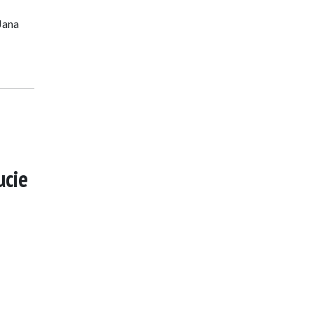
Jana
cie