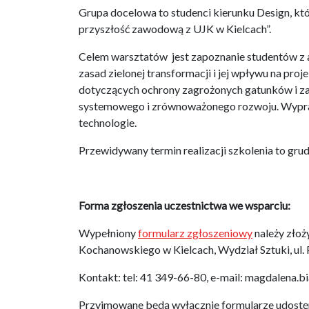
Grupa docelowa to studenci kierunku Design, któ
przyszłość zawodową z UJK w Kielcach”.
Celem warsztatów jest zapoznanie studentów z a
zasad zielonej transformacji i jej wpływu na pr
dotyczących ochrony zagrożonych gatunków i z
systemowego i zrównoważonego rozwoju. Wyprac
technologie.
Przewidywany termin realizacji szkolenia to g
Forma zgłoszenia uczestnictwa we wsparciu:
Wypełniony
formularz zgłoszeniowy
należy złoż
Kochanowskiego w Kielcach, Wydział Sztuki, ul. 
Kontakt: tel: 41 349-66-80, e-mail: magdalena.b
Przyjmowane będą wyłącznie formularze udostępn