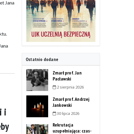
et Jana
ktu.
Jana
Ostatnio dodane
Zmarł prof. Jan
Pacławski
2 sierpnia 2026
Zmarł prof. Andrzej
Jankowski
 i
30 lipca 2026
eby
Rekrutacja
uzupełniająca: czas-