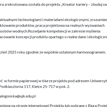
ra zrekrutowana została do projektu „Kreator kariery – zbuduj s
ktualnymi technologiami i materiałami ekologicznymi, zrozumien
ojektowanie produktów, praca projektowa na realnych wyzwaniach
asobów wodnych.Rozwijanie kompetencji w zakresie myślenia
owanie koncepcji produktu opartego o realne dane i ekologiczn
rudzień 2025 roku zgodnie ze wspólnie ustalonym harmonogramem.
yć w formie papierowej w biurze projektu pod adresem Uniwersyt
Podklasztorna 117, Kielce 25-717 w pok. 2.
ialogonska@ujk.edu.pl
ione na stronie internetowej Projektu lub pobrane z Biura Proje