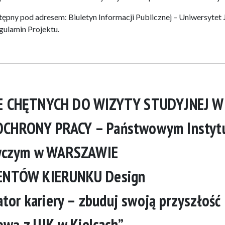
tępny pod adresem: Biuletyn Informacji Publicznej – Uniwersytet 
ulamin Projektu.
E CHĘTNYCH DO WIZYTY STUDYJNEJ W
CHRONY PRACY – Państwowym Instytu
wczym w WARSZAWIE
ENTÓW KIERUNKU Design
tor kariery – zbuduj swoją przyszłość
wą z UJK w Kielcach”