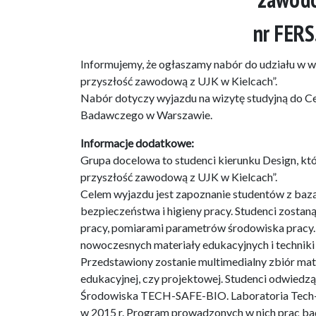
nr FERS
Informujemy, że ogłaszamy nabór do udziału w wi
przyszłość zawodową z UJK w Kielcach”.
Nabór dotyczy wyjazdu na wizytę studyjną do C
Badawczego w Warszawie.
Informacje dodatkowe:
Grupa docelowa to studenci kierunku Design, któ
przyszłość zawodową z UJK w Kielcach”.
Celem wyjazdu jest zapoznanie studentów z bazą
bezpieczeństwa i higieny pracy. Studenci zosta
pracy, pomiarami parametrów środowiska pracy.
nowoczesnych materiały edukacyjnych i techniki
Przedstawiony zostanie multimedialny zbiór mat
edukacyjnej, czy projektowej. Studenci odwied
Środowiska TECH-SAFE-BIO. Laboratoria Tech-Sa
w 2015 r. Program prowadzonych w nich prac ba