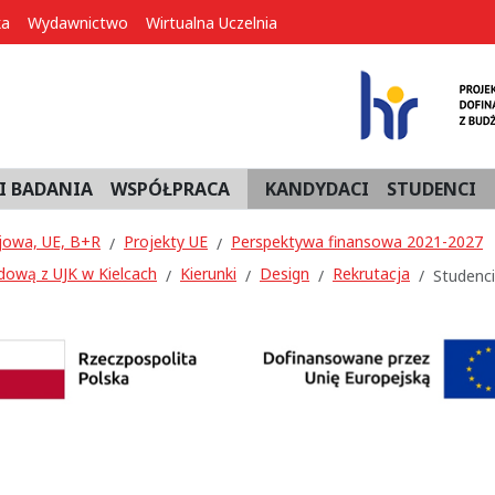
ka
Wydawnictwo
Wirtualna Uczelnia
I BADANIA
WSPÓŁPRACA
KANDYDACI
STUDENCI
jowa, UE, B+R
Projekty UE
Perspektywa finansowa 2021-2027
dową z UJK w Kielcach
Kierunki
Design
Rekrutacja
Studenci