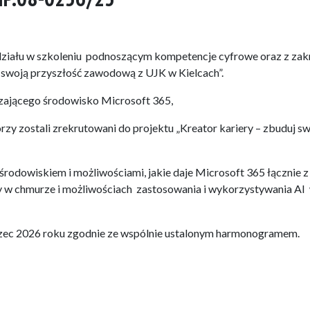
działu w szkoleniu podnoszącym kompetencje cyfrowe oraz z zak
j swoją przyszłość zawodową z UJK w Kielcach”.
zającego środowisko Microsoft 365,
rzy zostali zrekrutowani do projektu „Kreator kariery – zbuduj s
środowiskiem i możliwościami, jakie daje Microsoft 365 łącznie z
 w chmurze i możliwościach zastosowania i wykorzystywania AI
arzec 2026 roku zgodnie ze wspólnie ustalonym harmonogramem.