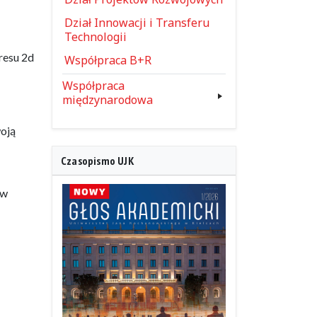
Dział Innowacji i Transferu
Technologii
resu 2d
Współpraca B+R
Współpraca
międzynarodowa
woją
Czasopismo UJK
 w