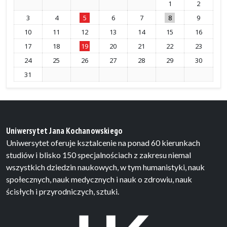
1
2
3
4
5
6
7
8
9
10
11
12
13
14
15
16
17
18
19
20
21
22
23
24
25
26
27
28
29
30
31
Uniwersytet Jana Kochanowskiego
Uniwersytet oferuje ksztalcenie na ponad 60 kierunkach
studiów i blisko 150 specjalnościach z zakresu niemal
wszystkich dziedzin naukowych, w tym humanistyki, nauk
społecznych, nauk medycznych i nauk o zdrowiu, nauk
ścisłych i przyrodniczych, sztuki.