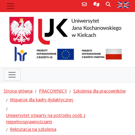
Poczta e-mail
Informacje dla 
Szukaj
Str
Strona główna
PRACOWNICY
Szkolenia dla pracowników
Wsparcie dla kadry dydaktycznej
Uniwersytet otwarty na potrzeby osób z
niepełnosprawnościami
Rekrutacja na szkolenia