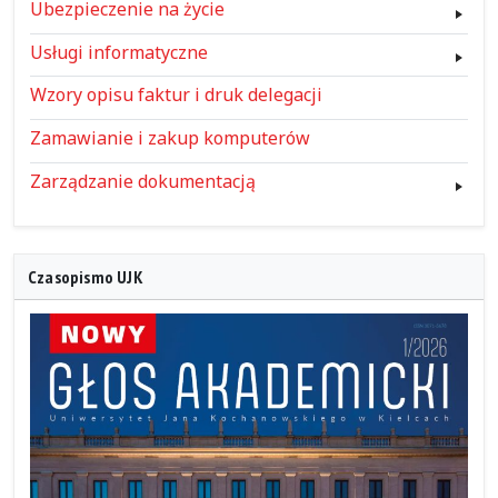
Ubezpieczenie na życie
Usługi informatyczne
Wzory opisu faktur i druk delegacji
Zamawianie i zakup komputerów
Zarządzanie dokumentacją
Czasopismo UJK