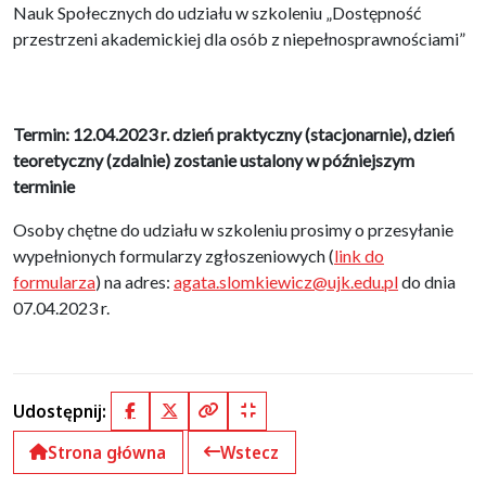
Nauk Społecznych do udziału w szkoleniu „Dostępność
przestrzeni akademickiej dla osób z niepełnosprawnościami”
Termin: 12.04.2023 r. dzień praktyczny (stacjonarnie), dzień
teoretyczny (zdalnie) zostanie ustalony w późniejszym
terminie
Osoby chętne do udziału w szkoleniu prosimy o przesyłanie
wypełnionych formularzy zgłoszeniowych (
link do
formularza
) na adres:
agata.slomkiewicz@ujk.edu.pl
do dnia
07.04.2023 r.
Udostępnij:
Facebook
X (Twitter)
Kopiuj pełny link
Kopiuj krótki link
Strona główna
Wstecz