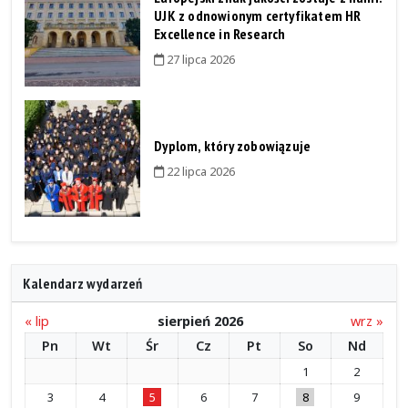
UJK z odnowionym certyfikatem HR
Excellence in Research
27 lipca 2026
Dyplom, który zobowiązuje
22 lipca 2026
Kalendarz wydarzeń
« lip
sierpień 2026
wrz »
Pn
Wt
Śr
Cz
Pt
So
Nd
1
2
3
4
5
6
7
8
9