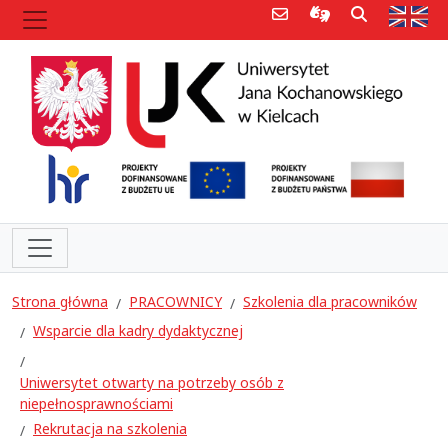
Poczta e-mail
Informacje dla 
Szukaj
Str
Strona główna
PRACOWNICY
Szkolenia dla pracowników
Wsparcie dla kadry dydaktycznej
Uniwersytet otwarty na potrzeby osób z
niepełnosprawnościami
Rekrutacja na szkolenia