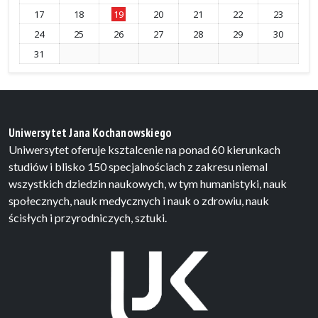
17
18
19
20
21
22
23
24
25
26
27
28
29
30
31
Uniwersytet Jana Kochanowskiego
Uniwersytet oferuje ksztalcenie na ponad 60 kierunkach
studiów i blisko 150 specjalnościach z zakresu niemal
wszystkich dziedzin naukowych, w tym humanistyki, nauk
społecznych, nauk medycznych i nauk o zdrowiu, nauk
ścisłych i przyrodniczych, sztuki.