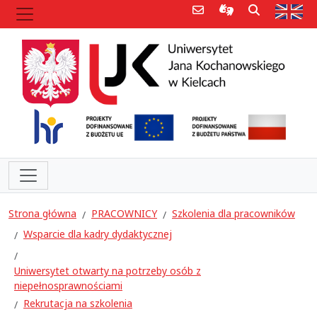
Poczta e-mail
Informacje dla 
Szukaj
Str
Strona główna
PRACOWNICY
Szkolenia dla pracowników
Wsparcie dla kadry dydaktycznej
Uniwersytet otwarty na potrzeby osób z
niepełnosprawnościami
Rekrutacja na szkolenia