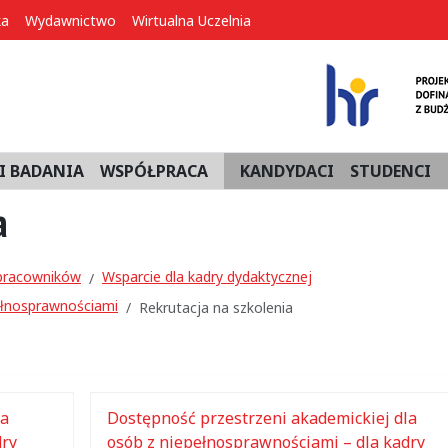
ka
Wydawnictwo
Wirtualna Uczelnia
I BADANIA
WSPÓŁPRACA
KANDYDACI
STUDENCI
a
 pracowników
Wsparcie dla kadry dydaktycznej
ełnosprawnościami
Rekrutacja na szkolenia
la
Dostępność przestrzeni akademickiej dla
dry
osób z niepełnosprawnościami – dla kadry