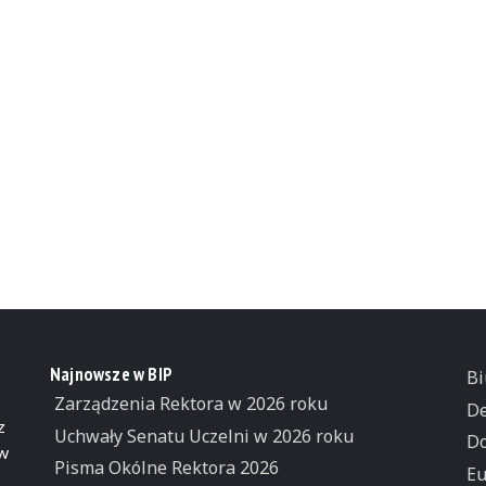
Najnowsze w BIP
Bi
Zarządzenia Rektora w 2026 roku
De
z
Uchwały Senatu Uczelni w 2026 roku
Do
 w
Pisma Okólne Rektora 2026
Eu