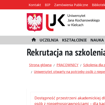
Kontakt
BIP
Zamówienia Publiczne
Bibliote
UCZELNIA
KSZTAŁCENIE
NAUKA 
H
o
Rekrutacja na szkoleni
m
e
Strona główna
PRACOWNICY
Szkolenia dla
Uniwersytet otwarty na potrzeby osób z niep
Dostępność przestrzeni akademickiej d
osób z niepełnosprawnościami – dla ka