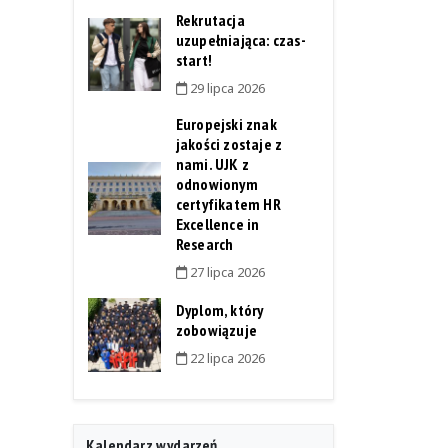
Rekrutacja
uzupełniająca: czas-
start!
29 lipca 2026
Europejski znak
jakości zostaje z
nami. UJK z
odnowionym
certyfikatem HR
Excellence in
Research
27 lipca 2026
Dyplom, który
zobowiązuje
22 lipca 2026
Kalendarz wydarzeń