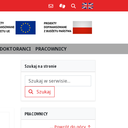
Strona w języku an
Poczta e-mail
Informacje dla użytkowników Po
Szukaj
DOKTORANCI
PRACOWNICY
Szukaj na stronie
Szukaj
Szukaj
PRACOWNICY
… Powrót do góry