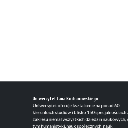
Uniwersytet Jana Kochanowskiego
Uniwersytet oferuje ksztalcenie na ponad 60
kierunkach studiów i blisko 150 specjalnościach 
zakresu niemal wszystkich dziedzin naukowych,
tym humanistyki, nauk społecznych, nauk