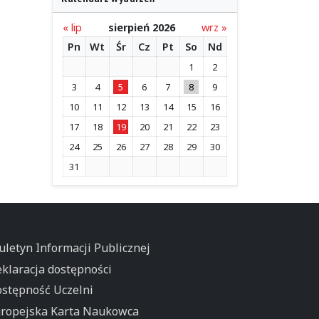
« lip
sierpień 2026
wrz »
Pn
Wt
Śr
Cz
Pt
So
Nd
1
2
3
4
5
6
7
8
9
10
11
12
13
14
15
16
17
18
19
20
21
22
23
24
25
26
27
28
29
30
31
uletyn Informacji Publicznej
klaracja dostępności
stępność Uczelni
ropejska Karta Naukowca