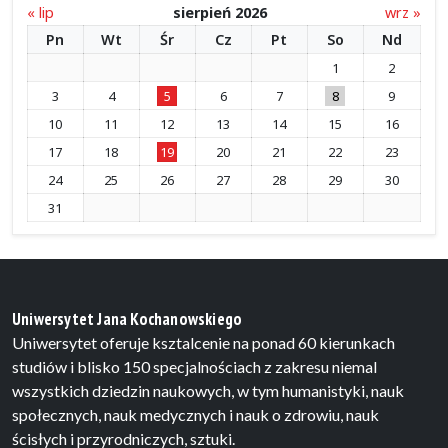
« lip
sierpień 2026
wrz »
Pn
Wt
Śr
Cz
Pt
So
Nd
1
2
3
4
5
6
7
8
9
10
11
12
13
14
15
16
17
18
19
20
21
22
23
24
25
26
27
28
29
30
31
Uniwersytet Jana Kochanowskiego
Uniwersytet oferuje ksztalcenie na ponad 60 kierunkach
studiów i blisko 150 specjalnościach z zakresu niemal
wszystkich dziedzin naukowych, w tym humanistyki, nauk
społecznych, nauk medycznych i nauk o zdrowiu, nauk
ścisłych i przyrodniczych, sztuki.