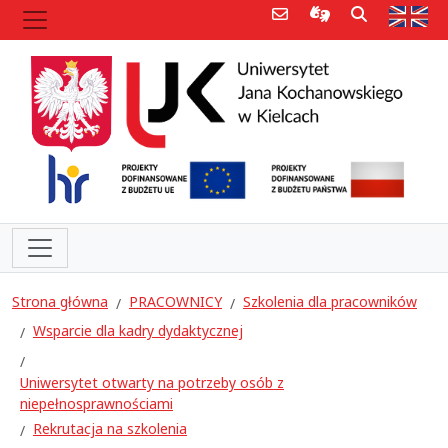
Poczta e-mail
Informacje dla 
Szukaj
Str
Strona główna
PRACOWNICY
Szkolenia dla pracowników
Wsparcie dla kadry dydaktycznej
Uniwersytet otwarty na potrzeby osób z
niepełnosprawnościami
Rekrutacja na szkolenia