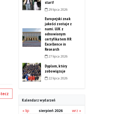
start!
29 lipca 2026
Europejski znak
jakości zostaje z
nami. UJK z
odnowionym
certyfikatem HR
Excellence in
Research
27 lipca 2026
Dyplom, który
zobowiązuje
22 lipca 2026
tecz
Kalendarz wydarzeń
« lip
sierpień 2026
wrz »