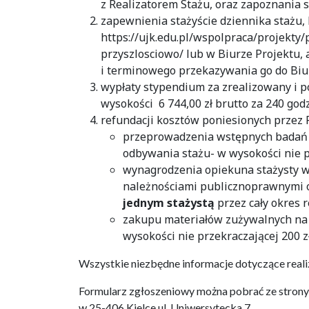
z Realizatorem Stażu, oraz zapoznania 
zapewnienia stażyście dziennika stażu, 
https://ujk.edu.pl/wspolpraca/projekt
przyszlosciowo/ lub w Biurze Projektu
i terminowego przekazywania go do Biur
wypłaty stypendium za zrealizowany i po
wysokości 6 744,00 zł brutto za 240 godz
refundacji kosztów poniesionych przez R
przeprowadzenia wstępnych badań l
odbywania stażu- w wysokości nie p
wynagrodzenia opiekuna stażysty w k
należnościami publicznoprawnymi 
jednym stażystą
przez cały okres re
zakupu materiałów zużywalnych na c
wysokości nie przekraczającej 200 z
Wszystkie niezbędne informacje dotyczące realiz
Formularz zgłoszeniowy można pobrać ze strony 
w 25-406 Kielce ul. Uniwersytecka 7