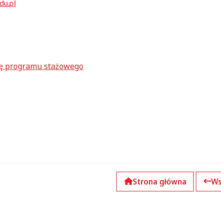
du.pl
cję programu stażowego
Strona główna
Ws
k