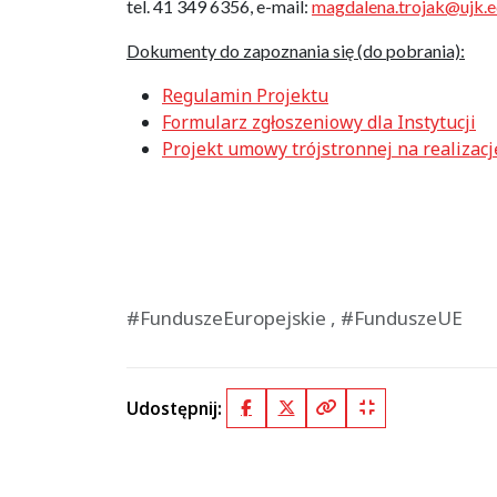
tel. 41 349 6356, e-mail:
magdalena.trojak@ujk.e
Dokumenty do zapoznania się (do pobrania):
Regulamin Projektu
Formularz zgłoszeniowy dla Instytucji
Projekt umowy trójstronnej na realiza
#FunduszeEuropejskie , #FunduszeUE
Udostępnij:
Facebook
X (Twitter)
Kopiuj pełny link
Kopiuj krótki lin