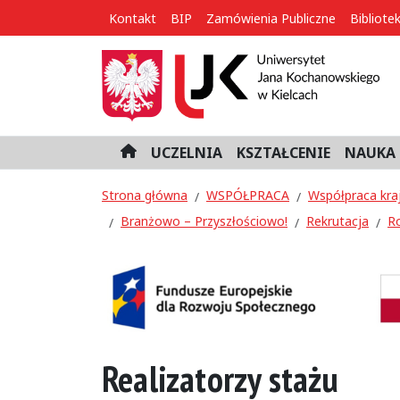
Kontakt
BIP
Zamówienia Publiczne
Bibliote
UCZELNIA
KSZTAŁCENIE
NAUKA 
H
o
m
Strona główna
WSPÓŁPRACA
Współpraca kra
e
Branżowo – Przyszłościowo!
Rekrutacja
R
Realizatorzy stażu