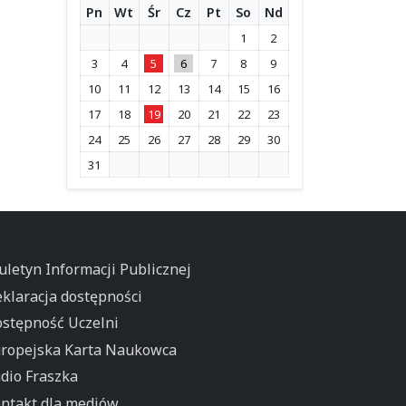
Pn
Wt
Śr
Cz
Pt
So
Nd
1
2
3
4
5
6
7
8
9
10
11
12
13
14
15
16
17
18
19
20
21
22
23
24
25
26
27
28
29
30
31
uletyn Informacji Publicznej
klaracja dostępności
stępność Uczelni
ropejska Karta Naukowca
dio Fraszka
ntakt dla mediów