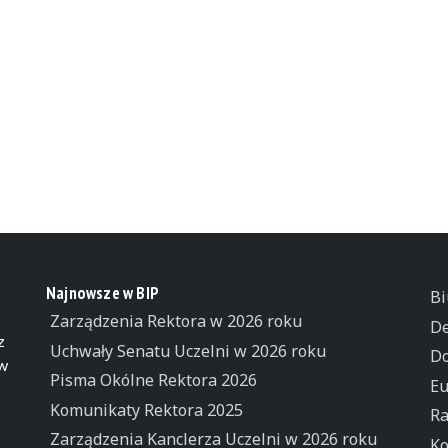
Najnowsze w BIP
Bi
Zarządzenia Rektora w 2026 roku
De
z
Uchwały Senatu Uczelni w 2026 roku
Do
 w
Pisma Okólne Rektora 2026
Eu
Komunikaty Rektora 2025
Ra
Zarządzenia Kanclerza Uczelni w 2026 roku
Ko