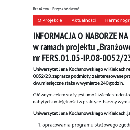
Branżowo – Przyszłościowo!
O Projekcie
Aktualności
Harmonogr
INFORMACJA O NABORZE NA
w ramach projektu „Branżow
nr FERS.01.05-IP.08-0052/2
Uniwersytet Jana Kochanowskiego w Kielcach rea
0052/23, zaprasza podmioty, zainteresowane przy
dwumiesięczne staże w wymiarze 240 godzin.
Głównym celem staży jest umożliwienie studen
nabytych umiejętności w praktyce. Łączny wymiar
Uniwersytet Jana Kochanowskiego w Kielcach, ja
opracowania programu stażowego zgodne