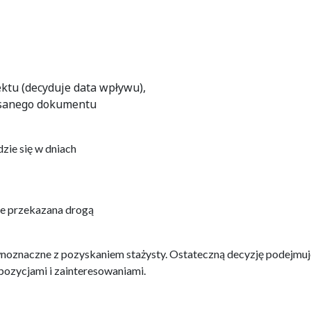
ektu (decyduje data wpływu),
pisanego dokumentu
ie się w dniach
ie przekazana drogą
wnoznaczne z pozyskaniem stażysty. Ostateczną decyzję podejmuj
pozycjami i zainteresowaniami.