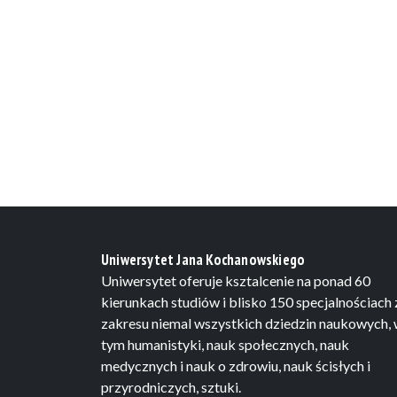
Uniwersytet Jana Kochanowskiego
Uniwersytet oferuje ksztalcenie na ponad 60
kierunkach studiów i blisko 150 specjalnościach 
zakresu niemal wszystkich dziedzin naukowych,
tym humanistyki, nauk społecznych, nauk
medycznych i nauk o zdrowiu, nauk ścisłych i
przyrodniczych, sztuki.