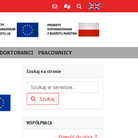
Strona w języku an
Poczta e-mail
Informacje dla użytkowników Po
Szukaj
DOKTORANCI
PRACOWNICY
Szukaj na stronie
Szukaj
Szukaj
WSPÓŁPRACA
… Powrót do góry