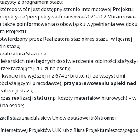
stażysty z programem stażu;
którego wzór jest dostępny stronie internetowej Projektu:
y/projekty-ue/perspektywa-finansowa-2021-2027/branzowo-
, a także poinformowania o obowiązku wypełniania ww. dok
a Projektu;
twierdzony przez Realizatora staż okres stażu, w łącznej
in stażu;
ealizatora Stażu na:
ekarskich niezbędnych do stwierdzenia zdolności stażysty
rzekraczającej 200 zł na osobę;
wocie nie wyższej niż 674 zł brutto (tj. ze wszystkimi
obciążającymi pracodawcę),
przy sprawowaniu opieki nad
alizacji stażu;
zas realizacji stażu (np. koszty materiałów biurowych) – w
ł na osobę;
acji stażu znajdują się w Umowie stażowej trójstronnej.
internetowej Projektów UJK lub z Biura Projektu mieszczącego s