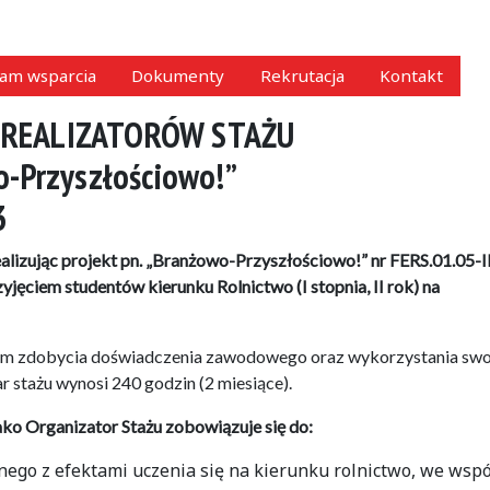
am wsparcia
Dokumenty
Rekrutacja
Kontakt
 REALIZATORÓW STAŻU
o-Przyszłościowo!”
3
lizując projekt pn. „Branżowo-Przyszłościowo!” nr FERS.01.05-I
jęciem studentów kierunku Rolnictwo (I stopnia, II rok) na
tom zdobycia doświadczenia zawodowego oraz wykorzystania swo
 stażu wynosi 240 godzin (2 miesiące).
ko Organizator Stażu zobowiązuje się do:
go z efektami uczenia się na kierunku rolnictwo, we wspó