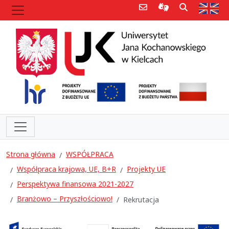
Poczta e-mail
Informacje dla 
Szukaj
Str
Strona główna
WSPÓŁPRACA
Współpraca krajowa, UE, B+R
Projekty UE
Perspektywa finansowa 2021-2027
Branżowo – Przyszłościowo!
Rekrutacja