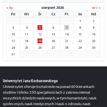
« lip
sierpień 2026
wrz »
Pn
Wt
Śr
Cz
Pt
So
Nd
1
2
3
4
5
6
7
8
9
10
11
12
13
14
15
16
17
18
19
20
21
22
23
24
25
26
27
28
29
30
31
Uniwersytet Jana Kochanowskiego
Uniwersytet oferuje ksztalcenie na ponad 60 kierunkach
studiów i blisko 150 specjalnościach z zakresu niemal
wszystkich dziedzin naukowych, w tym humanistyki, nauk
społecznych, nauk medycznych i nauk o zdrowiu, nauk