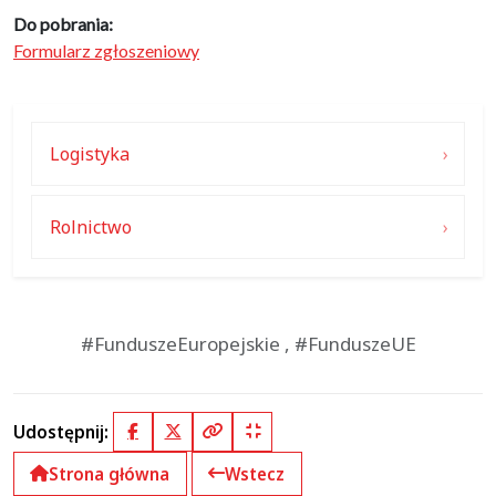
Do pobrania:
Formularz zgłoszeniowy
Logistyka
Rolnictwo
#FunduszeEuropejskie , #FunduszeUE
Udostępnij:
Facebook
X (Twitter)
Kopiuj pełny link
Kopiuj krótki link
Strona główna
Wstecz