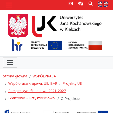
Poczta e-mail
Informacje dla 
Szukaj
Str
Strona główna
WSPÓŁPRACA
Współpraca krajowa, UE, B+R
Projekty UE
Perspektywa finansowa 2021-2027
Branżowo – Przyszłościowo!
O Projekcie