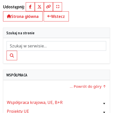
Udostępnij:
Facebook
X (Twitter)
Kopiuj pełny link
Kopiuj krótki link
Strona główna
Wstecz
Szukaj na stronie
Szukaj
WSPÓŁPRACA
… Powrót do góry
Współpraca krajowa, UE, B+R
Projekty UE