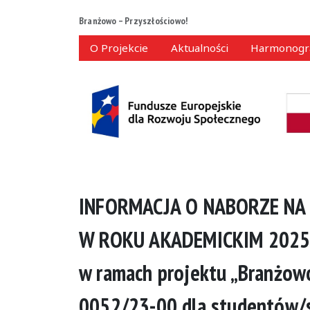
Branżowo – Przyszłościowo!
O Projekcie
Aktualności
Harmonogr
INFORMACJA O NABORZE NA
W ROKU AKADEMICKIM 202
w ramach projektu „Branżowo
0052/23-00 dla studentów/s