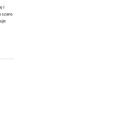
ę i
 szans
uje