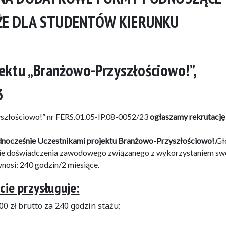
ŻE DLA STUDENTÓW KIERUNKU
ktu „Branżowo-Przyszłościowo!”,
3
yszłościowo!” nr FERS.01.05-IP.08-0052/23
ogłaszamy rekrutację
jednocześnie Uczestnikami projektu Branżowo-Przyszłościowo!.
Gł
ycie doświadczenia zawodowego związanego z wykorzystaniem sw
nosi: 240 godzin/2 miesiące.
cie przysługuje:
 zł brutto za 240 godzin stażu;