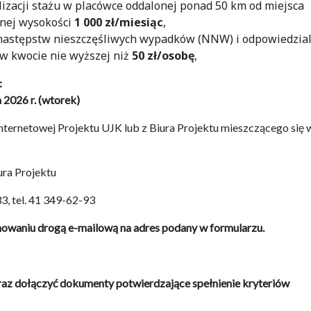
izacji stażu w placówce oddalonej ponad 50 km od miejsca
lnej wysokości
1 000 zł/miesiąc
,
 następstw nieszczęśliwych wypadków (NNW) i odpowiedzial
 w kwocie nie wyższej niż
50 zł/osobę
,
:
 2026 r. (wtorek)
internetowej Projektu UJK lub z Biura Projektu mieszczącego się 
ura Projektu
33, tel. 41 349-62-93
mowaniu drogą e-mailową na adres podany w formularzu.
raz dołączyć dokumenty potwierdzające spełnienie kryteriów