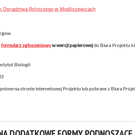
k Doradztwa Rolniczego w Modliszewicach
argów.
ć
formularz zgłoszeniowy
w wersji papierowej
do Biura Projektu k
stytut Biologii
33
ione na stronie internetowej Projektu lub pobrane z Biura Proje
I NA DODATKOWE FORMY PODNOSZĄCE