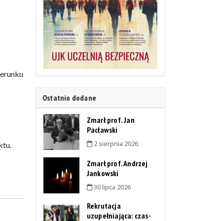
ierunku
Ostatnio dodane
Zmarł prof. Jan
Pacławski
2 sierpnia 2026
ktu.
Zmarł prof. Andrzej
Jankowski
30 lipca 2026
Rekrutacja
uzupełniająca: czas-