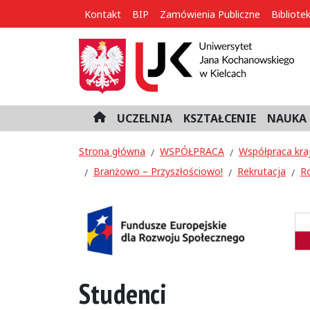
Kontakt
BIP
Zamówienia Publiczne
Bibliote
UCZELNIA
KSZTAŁCENIE
NAUKA 
H
o
m
Strona główna
WSPÓŁPRACA
Współpraca kra
e
Branżowo – Przyszłościowo!
Rekrutacja
R
Studenci