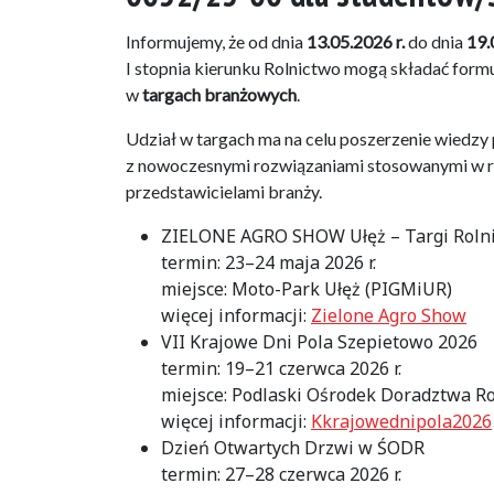
Informujemy, że od dnia
13.05.2026 r.
do dnia
19.
I stopnia kierunku Rolnictwo mogą składać form
w
targach branżowych
.
Udział w targach ma na celu poszerzenie wiedzy
z nowoczesnymi rozwiązaniami stosowanymi w ro
przedstawicielami branży.
ZIELONE AGRO SHOW Ułęż – Targi Roln
termin: 23–24 maja 2026 r.
miejsce: Moto-Park Ułęż (PIGMiUR)
więcej informacji:
Zielone Agro Show
VII Krajowe Dni Pola Szepietowo 2026
termin: 19–21 czerwca 2026 r.
miejsce: Podlaski Ośrodek Doradztwa R
więcej informacji:
Kkrajowednipola2026
Dzień Otwartych Drzwi w ŚODR
termin: 27–28 czerwca 2026 r.