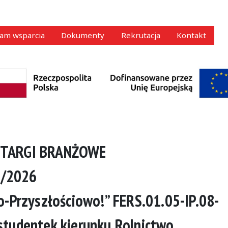
am wsparcia
Dokumenty
Rekrutacja
Kontakt
 TARGI BRANŻOWE
5/2026
-Przyszłościowo!” FERS.01.05-IP.08-
tudentek kierunku Rolnictwo