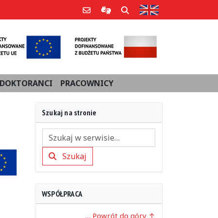
Strona w języku an
Poczta e-mail
Informacje dla użytkowników Po
Szukaj
DOKTORANCI
PRACOWNICY
Szukaj na stronie
Szukaj
Szukaj
WSPÓŁPRACA
… Powrót do góry