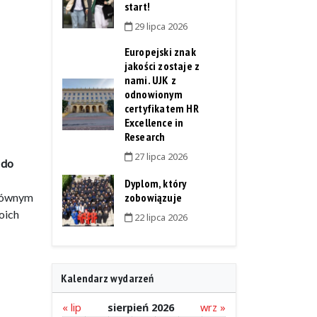
start!
29 lipca 2026
Europejski znak
jakości zostaje z
nami. UJK z
odnowionym
certyfikatem HR
Excellence in
Research
27 lipca 2026
 do
Dyplom, który
zobowiązuje
ównym
oich
22 lipca 2026
Kalendarz wydarzeń
« lip
sierpień 2026
wrz »