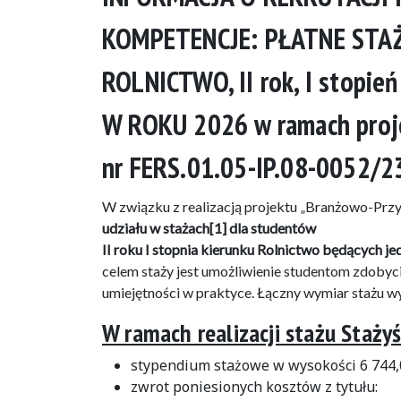
KOMPETENCJE: PŁATNE STA
ROLNICTWO, II rok, I stopień
W ROKU 2026 w ramach proje
nr FERS.01.05-IP.08-0052/2
W związku z realizacją projektu „Branżowo-Prz
udziału w stażach[1] dla studentów
II roku I stopnia kierunku Rolnictwo będących 
celem staży jest umożliwienie studentom zdob
umiejętności w praktyce. Łączny wymiar stażu wy
W ramach realizacji stażu Stażyś
stypendium stażowe w wysokości 6 744,00
zwrot poniesionych kosztów z tytułu: