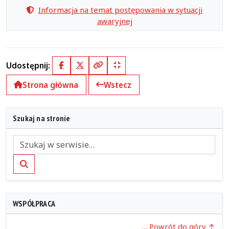
Informacja na temat postępowania w sytuacji
awaryjnej
Udostępnij:
Facebook
X (Twitter)
Kopiuj pełny link
Kopiuj krótki link
Strona główna
Wstecz
Szukaj na stronie
Szukaj
WSPÓŁPRACA
… Powrót do góry