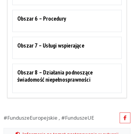
Obszar 6 – Procedury
Obszar 7 – Usługi wspierające
Obszar 8 – Działania podnoszące
świadomość niepełnosprawności
#FunduszeEuropejskie , #FunduszeUE
Fac
Informacja na temat postępowania w sytuacji