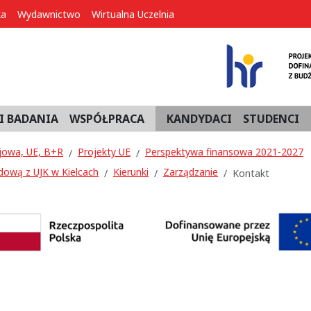
ka
Wydawnictwo
Wirtualna Uczelnia
I BADANIA
WSPÓŁPRACA
KANDYDACI
STUDENCI
jowa, UE, B+R
Projekty UE
Perspektywa finansowa 2021-2027
dową z UJK w Kielcach
Kierunki
Zarządzanie
Kontakt