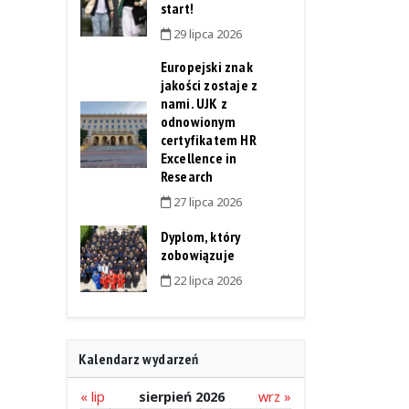
start!
29 lipca 2026
Europejski znak
jakości zostaje z
nami. UJK z
odnowionym
certyfikatem HR
Excellence in
Research
27 lipca 2026
Dyplom, który
zobowiązuje
22 lipca 2026
Kalendarz wydarzeń
« lip
sierpień 2026
wrz »