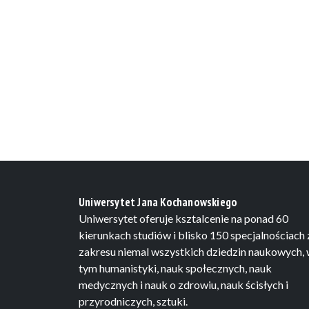
Uniwersytet Jana Kochanowskiego
Uniwersytet oferuje ksztalcenie na ponad 60
kierunkach studiów i blisko 150 specjalnościach 
zakresu niemal wszystkich dziedzin naukowych,
tym humanistyki, nauk społecznych, nauk
medycznych i nauk o zdrowiu, nauk ścisłych i
przyrodniczych, sztuki.