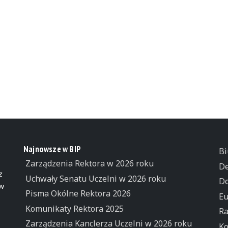
Najnowsze w BIP
Bi
Zarządzenia Rektora w 2026 roku
De
z
Uchwały Senatu Uczelni w 2026 roku
Do
 w
Pisma Okólne Rektora 2026
Eu
Komunikaty Rektora 2025
Ra
Zarządzenia Kanclerza Uczelni w 2026 roku
Ko