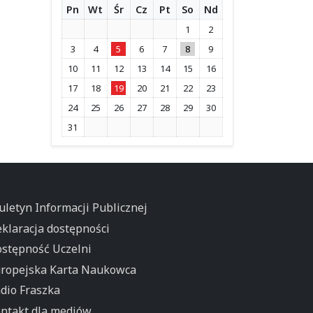
Pn
Wt
Śr
Cz
Pt
So
Nd
1
2
3
4
5
6
7
8
9
10
11
12
13
14
15
16
17
18
19
20
21
22
23
24
25
26
27
28
29
30
31
uletyn Informacji Publicznej
klaracja dostępności
stępność Uczelni
ropejska Karta Naukowca
dio Fraszka
ntakt dla mediów