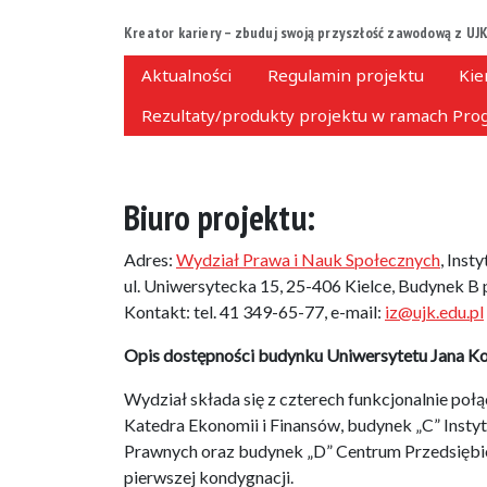
Kreator kariery – zbuduj swoją przyszłość zawodową z UJK
Aktualności
Regulamin projektu
Kie
Rezultaty/produkty projektu w ramach Prog
Biuro projektu:
Adres:
Wydział Prawa i Nauk Społecznych
, Inst
ul. Uniwersytecka 15, 25-406 Kielce, Budynek B 
Kontakt: tel. 41 349-65-77, e-mail:
iz@ujk.edu.pl
Opis dostępności budynku Uniwersytetu Jana K
Wydział składa się z czterech funkcjonalnie po
Katedra Ekonomii i Finansów, budynek „C” Insty
Prawnych oraz budynek „D” Centrum Przedsiębior
pierwszej kondygnacji.