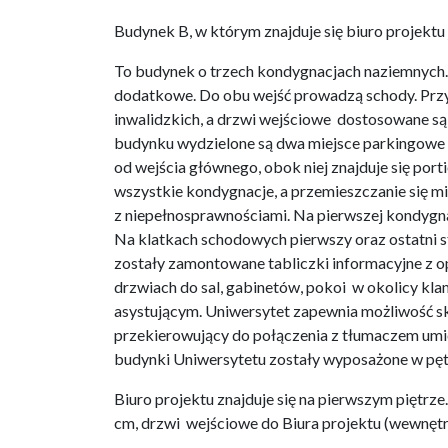
Budynek B, w którym znajduje się biuro projekt
To budynek o trzech kondygnacjach naziemnych.
dodatkowe. Do obu wejść prowadzą schody. Przy
inwalidzkich, a drzwi wejściowe dostosowane są
budynku wydzielone są dwa miejsce parkingowe dl
od wejścia głównego, obok niej znajduje się port
wszystkie kondygnacje, a przemieszczanie się m
z niepełnosprawnościami. Na pierwszej kondygna
Na klatkach schodowych pierwszy oraz ostatni s
zostały zamontowane tabliczki informacyjne z opi
drzwiach do sal, gabinetów, pokoi w okolicy kl
asystującym. Uniwersytet zapewnia możliwość sk
przekierowujący do połączenia z tłumaczem umie
budynki Uniwersytetu zostały wyposażone w pęt
Biuro projektu znajduje się na pierwszym piętrz
cm, drzwi wejściowe do Biura projektu (wewnętr