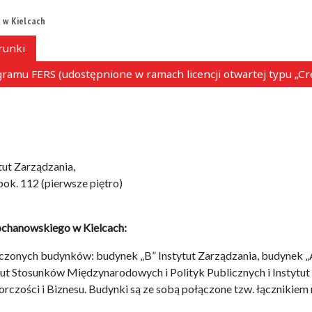
 w Kielcach
runki
ramu FERS (udostępnione w ramach licencji otwartej typu „C
ytut Zarządzania,
pok. 112 (pierwsze piętro)
ochanowskiego w Kielcach:
łączonych budynków: budynek „B” Instytut Zarządzania, budynek „
tut Stosunków Międzynarodowych i Polityk Publicznych i Instytu
czości i Biznesu. Budynki są ze sobą połączone tzw. łącznikiem 