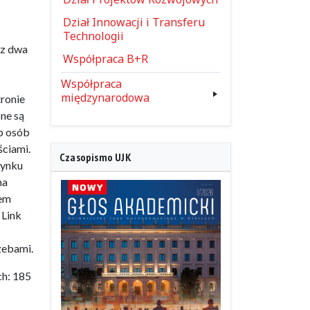
Dział Innowacji i Transferu
Technologii
az dwa
Współpraca B+R
Współpraca
międzynarodowa
tronie
pne są
eb osób
ściami.
Czasopismo UJK
dynku
na
sem
 Link
zebami.
ch: 185