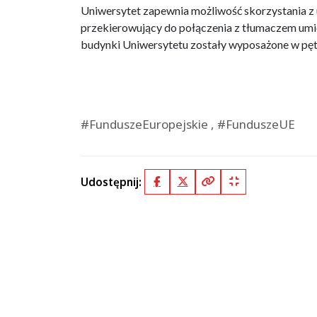
Uniwersytet zapewnia możliwość skorzystania z 
przekierowujący do połączenia z tłumaczem umie
budynki Uniwersytetu zostały wyposażone w pęt
#FunduszeEuropejskie , #FunduszeUE
Udostępnij:
Facebook
X (Twitter)
Kopiuj pełny link
Kopiuj krótki lin