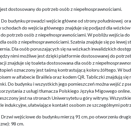
u jest dostosowany do potrzeb osób z niepełnosprawnościami.
 Do budynku prowadzi wejście główne od strony południowej or
 schodach do wejścia głównego znajduje się podjazd dla wózków
 do potrzeb osób z niepełnosprawnościami. W pobliżu wejścia do
a osób z niepełnosprawnościami. Szatnia znajduje się po lewej s
iernia. Dla osób poruszających się na wózkach inwalidzkich dostę
iędzy nimi możliwe jest dzięki platformie dostosowanej do potrz
cji znajduje się toaleta dostosowana dla osób z niepełnosprawno
topień oznaczony jest taśmą kontrastującą koloru żółtego. W bu
sem w alfabecie Braille’a oraz kodem QR. Tabliczki znajdują się 
amki. Do budynku i wszystkich jego pomieszczeń można wejść z p
orzystania z usługi tłumacza Polskiego Języka Migowego online.
szczony jest na stronach Uniwersytetu u góry witryny. Wszystkie
le indukcyjne, ułatwiające kontakt osobom ze szczególnymi potr
e. Drzwi wejściowe do budynku mierzą 91 cm, po otworzeniu drugi
zne): 98 cm.