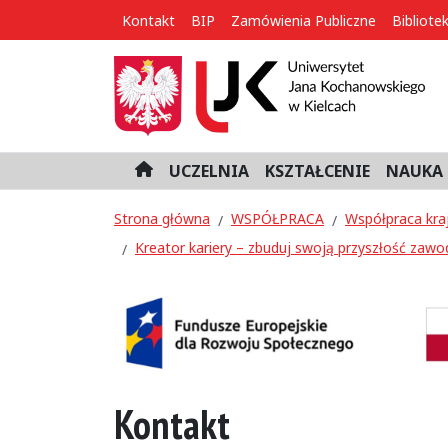
Kontakt
BIP
Zamówienia Publiczne
Bibliote
UCZELNIA
KSZTAŁCENIE
NAUKA 
H
o
m
Strona główna
WSPÓŁPRACA
Współpraca kra
e
Kreator kariery – zbuduj swoją przyszłość zawo
Kontakt