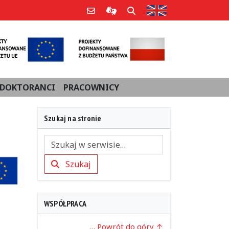
Strona w języku an
Poczta e-mail
Informacje dla użytkowników Po
Szukaj
DOKTORANCI
PRACOWNICY
Szukaj na stronie
Szukaj
Szukaj
WSPÓŁPRACA
… Powrót do góry