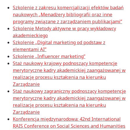
Szkolenie z zakresu komercjalizacji efektów badań
naukowych „Menadżery bibliografii oraz inne
programy związane z zarządzaniem publikacjami”
Szkolenie Metody aktywne w pracy wykładowcy
akademieckiego
Szkolenie „Digital marketing od podstaw z
elementami AI”
Szkolenie „Influencer marketing”
Staż naukowy krajowy podnoszący kompetencje
merytoryczne kadry akademickiej zaangażowanej w
realizację procesu kształcenia na kierunku
Zarządzanie
Staż naukowy zagraniczny podnoszący kompetencje
merytoryczne kadry akademickiej zaangażowanej w
realizację procesu kształcenia na kierunku
Zarządzanie
Konferencja międzynarodowa: 42nd International
RAIS Conference on Social Sciences and Humanities