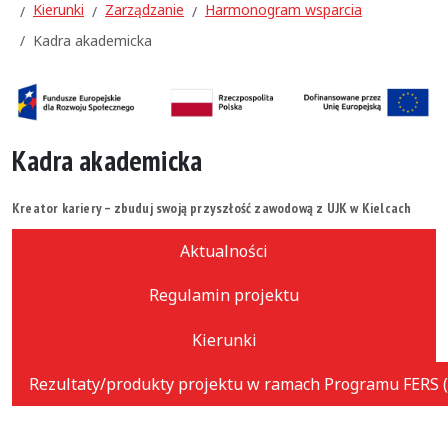
Kierunki
Zarządzanie
Harmonogram wsparcia
Kadra akademicka
Kadra akademicka
Kreator kariery – zbuduj swoją przyszłość zawodową z UJK w Kielcach
Aktualności
Regulamin projektu
Kierunki
Rezultaty/produkty projektu w ramach Programu FERS (