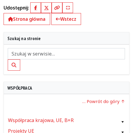
Udostępnij:
Facebook
X (Twitter)
Kopiuj pełny link
Kopiuj krótki link
Strona główna
Wstecz
Szukaj na stronie
Szukaj
WSPÓŁPRACA
… Powrót do góry
Współpraca krajowa, UE, B+R
Projekty UE