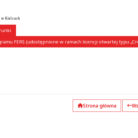
 w Kielcach
runki
ramu FERS (udostępnione w ramach licencji otwartej typu „C
Strona główna
Ws
k