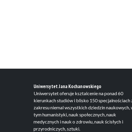
Uniwersytet Jana Kochanowskiego
Uniwersytet oferuje ksztalcenie na ponad 60
kierunkach studiów i blisko 150 specjalnościach 
zakresu niemal wszystkich dziedzin naukowych,
tym humanistyki, nauk społecznych, nauk
medycznych i nauk o zdrowiu, nauk ścisłych i
przyrodniczych, sztuki.