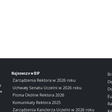
Najnowsze w BIP
Bi
Zarządzenia Rektora w 2026 roku
De
z
Uchwały Senatu Uczelni w 2026 roku
Do
 w
Pisma Okólne Rektora 2026
Eu
Komunikaty Rektora 2025
Ra
Zarządzenia Kanclerza Uczelni w 2026 roku
Ko