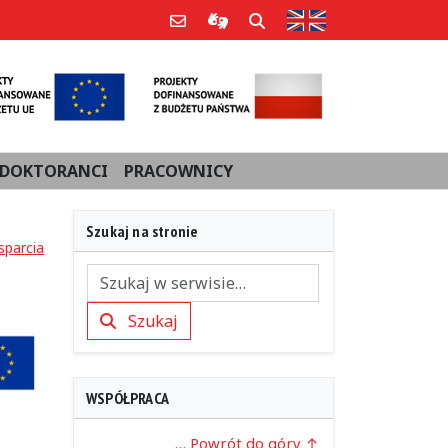
Strona w języku an
Poczta e-mail
Informacje dla użytkowników Po
Szukaj
DOKTORANCI
PRACOWNICY
Szukaj na stronie
parcia
Szukaj
Szukaj
WSPÓŁPRACA
… Powrót do góry