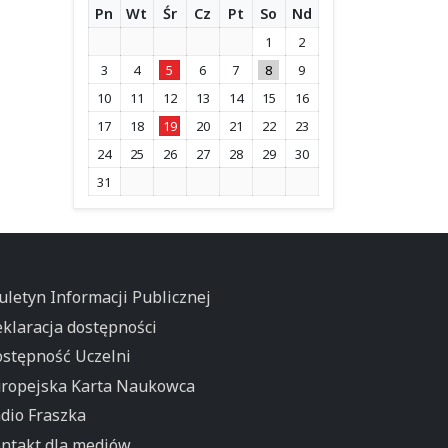
Pn
Wt
Śr
Cz
Pt
So
Nd
1
2
3
4
5
6
7
8
9
10
11
12
13
14
15
16
17
18
19
20
21
22
23
24
25
26
27
28
29
30
31
uletyn Informacji Publicznej
klaracja dostępności
stępność Uczelni
ropejska Karta Naukowca
dio Fraszka
ntakt dla mediów