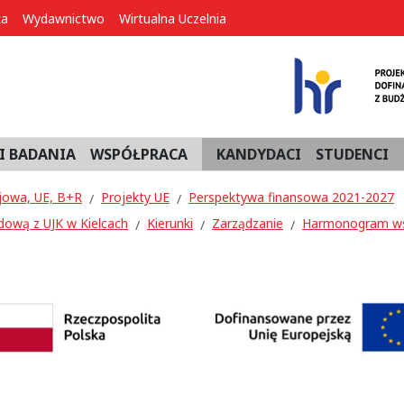
ka
Wydawnictwo
Wirtualna Uczelnia
I BADANIA
WSPÓŁPRACA
KANDYDACI
STUDENCI
jowa, UE, B+R
Projekty UE
Perspektywa finansowa 2021-2027
dową z UJK w Kielcach
Kierunki
Zarządzanie
Harmonogram ws