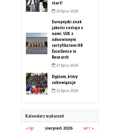
start!
29 lipca 2026
Europejski znak
jakości zostaje z
nami. UJK z
odnowionym
certyfikatem HR
Excellence in
Research
27 lipca 2026
Dyplom, który
zobowiązuje
22 lipca 2026
Kalendarz wydarzeń
« lip
sierpień 2026
wrz »