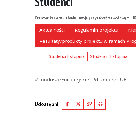
Studenci
Kreator kariery – zbuduj swoją przyszłość zawodową z UJK
Aktualności
Regulamin projektu
Kie
Rezultaty/produkty projektu w ramach Prog
Studenci I stopnia
Studenci II stopnia
#FunduszeEuropejskie , #FunduszeUE
Udostępnij:
Facebook
X (Twitter)
Kopiuj pełny link
Kopiuj krótki lin