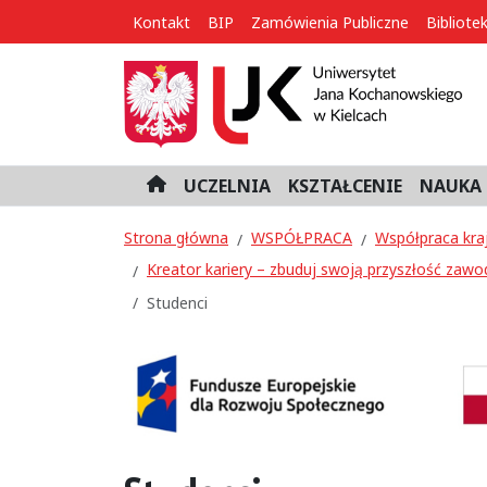
Kontakt
BIP
Zamówienia Publiczne
Bibliote
UCZELNIA
KSZTAŁCENIE
NAUKA 
H
o
m
Strona główna
WSPÓŁPRACA
Współpraca kra
e
Kreator kariery – zbuduj swoją przyszłość zawo
Studenci