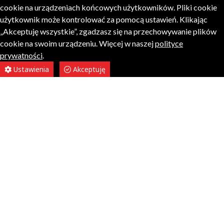
cookie na urządzeniach końcowych użytkowników. Pliki cookie
użytkownik może kontrolować za pomocą ustawień. Klikając
„Akceptuję wszystkie”, zgadzasz się na przechowywanie plików
cookie na swoim urządzeniu. Więcej w naszej
polityce
prywatności
.
Ustawienia
Akceptuję