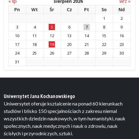
« lip
sierpień 2026
wrz »
Pn
Wt
Śr
Cz
Pt
So
Nd
1
2
3
4
5
6
7
8
9
10
11
12
13
14
15
16
17
18
19
20
21
22
23
24
25
26
27
28
29
30
31
Uniwersytet Jana Kochanowskiego
Uniwersytet oferuje ksztalcenie na ponad 60 kierunkach
studiów i blisko 150 specjalnościach z zakresu niemal
wszystkich dziedzin naukowych, w tym humanistyki, nauk
społecznych, nauk medycznych i nauk o zdrowiu, nauk
ścisłych i przyrodniczych, sztuki.