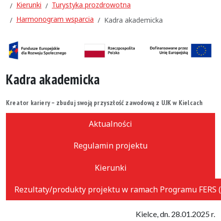
Kierunki
Turystyka prozdrowotna
Harmonogram wsparcia
Kadra akademicka
Kadra akademicka
Kreator kariery – zbuduj swoją przyszłość zawodową z UJK w Kielcach
Aktualności
Regulamin projektu
Kierunki
Rezultaty/produkty projektu w ramach Programu FERS (
Kielce, dn. 28.01.2025 r.