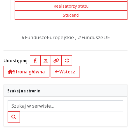
Realizatorzy stażu
Studenci
#FunduszeEuropejskie , #FunduszeUE
Udostępnij:
Facebook
X (Twitter)
Kopiuj pełny link
Kopiuj krótki link
Strona główna
Wstecz
Szukaj na stronie
Szukaj