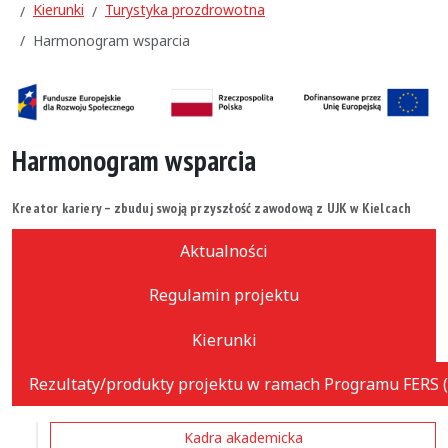
Kierunki
Turystyka prozdrowotna
Harmonogram wsparcia
Harmonogram wsparcia
Kreator kariery – zbuduj swoją przyszłość zawodową z UJK w Kielcach
Aktualności
Regulamin projektu
Kierunki
Rezultaty/produkty projektu w ramach Programu FERS (
Kadra akademicka