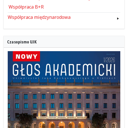
Współpraca B+R
Współpraca międzynarodowa
Czasopismo UJK