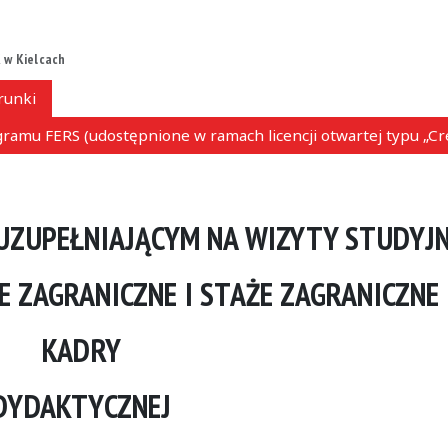
 w Kielcach
runki
ramu FERS (udostępnione w ramach licencji otwartej typu „C
UZUPEŁNIAJĄCYM NA WIZYTY STUDYJ
 ZAGRANICZNE I STAŻE ZAGRANICZNE
KADRY
DYDAKTYCZNEJ