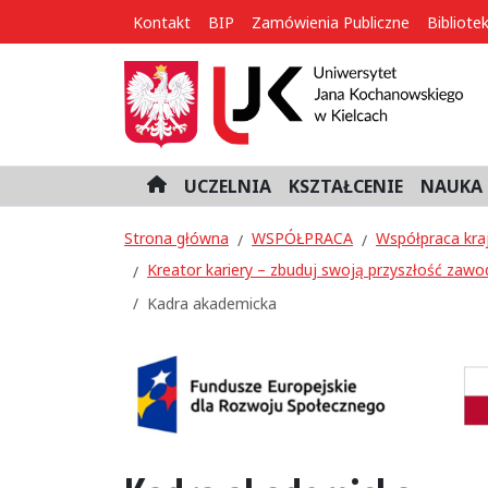
Kontakt
BIP
Zamówienia Publiczne
Bibliote
UCZELNIA
KSZTAŁCENIE
NAUKA 
H
o
m
Strona główna
WSPÓŁPRACA
Współpraca kra
e
Kreator kariery – zbuduj swoją przyszłość zawo
Kadra akademicka