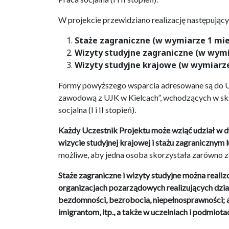
W projekcie przewidziano realizację następując
Staże zagraniczne (w wymiarze 1 mie
Wizyty studyjne zagraniczne (w wymia
Wizyty studyjne krajowe (w wymiarze 
Formy powyższego wsparcia adresowane są do Uc
zawodową z UJK w Kielcach”, wchodzących w skła
socjalna (I i II stopień).
Każdy Uczestnik Projektu może wziąć udział w d
wizycie studyjnej krajowej i stażu zagranicznym l
możliwe, aby jedna osoba skorzystała zarówno ze
Staże zagraniczne i wizyty studyjne można reali
organizacjach pozarządowych realizujących dział
bezdomności, bezrobocia, niepełnosprawności; a
imigrantom, itp., a także w uczelniach i podmi