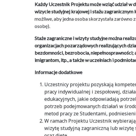
Każdy Uczestnik Projektu może wziąć udział w d
wizycie studyjnej krajowej i stażu zagranicznym l
możliwe, aby jedna osoba skorzystała zarówno ze
osobę).
Staże zagraniczne i wizyty studyjne można reali
organizacjach pozarządowych realizujących dział
bezdomności, bezrobocia, niepełnosprawności; a
imigrantom, itp., a także w uczelniach i podmi
Informacje dodatkowe
Uczestnicy projektu pozyskają kompete
pracy indywidualnej i zespołowej, dział
edukacyjnych, jakie odpowiadają potrzeb
potrzeb podejmowanych działań w środo
metod pracy ze Studentami, podniesien
W ramach Projektu Uczestnik wybierając 
wizytę studyjną zagraniczną lub wizytę 
oraz dietę.