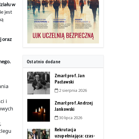
ziału w
ie jest
mą
j oraz
Ostatnio dodane
nego.
Zmarł prof. Jan
Pacławski
ania
2 sierpnia 2026
i i
Zmarł prof. Andrzej
nowych
Jankowski
30 lipca 2026
,
Rekrutacja
clegu
uzupełniająca: czas-