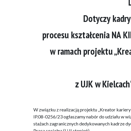
Dotyczy kadry
procesu kształcenia
NA KI
w ramach projektu „Krea
z UJK w Kielcac
W związku z realizacją projektu „Kreator karier
IP.08-0256/23 ogłaszamy nabór do udziału w wiz
stażach zagranicznych dedykowanych kadrze dyd
Praca socjalna (I i II stopień).