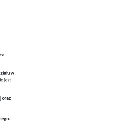
aca
ziału w
ie jest
j oraz
nego.