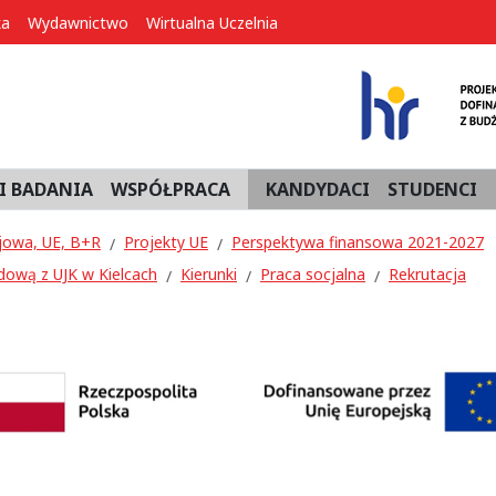
ka
Wydawnictwo
Wirtualna Uczelnia
I BADANIA
WSPÓŁPRACA
KANDYDACI
STUDENCI
jowa, UE, B+R
Projekty UE
Perspektywa finansowa 2021-2027
dową z UJK w Kielcach
Kierunki
Praca socjalna
Rekrutacja