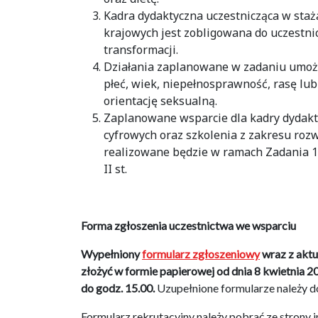
Kadra dydaktyczna uczestnicząca w staż
krajowych jest zobligowana do uczestni
transformacji.
Działania zaplanowane w zadaniu umożl
płeć, wiek, niepełnosprawność, rasę lu
orientację seksualną.
Zaplanowane wsparcie dla kadry dydakty
cyfrowych oraz szkolenia z zakresu rozw
realizowane będzie w ramach Zadania 1
II st.
Forma zgłoszenia uczestnictwa we wsparciu
Wypełniony
formularz zgłoszeniowy
wraz z aktu
złożyć w formie papierowej od dnia 8 kwietnia 20
do godz. 15.00.
Uzupełnione formularze należy do
Formularz rekrutacyjny należy pobrać ze strony 