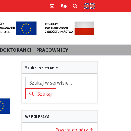
Strona w języku an
Poczta e-mail
Informacje dla użytkowników Po
Szukaj
DOKTORANCI
PRACOWNICY
Szukaj na stronie
Szukaj
Szukaj
WSPÓŁPRACA
… Powrót do góry