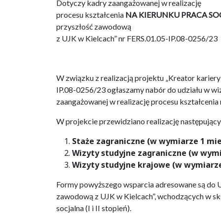
Dotyczy kadry zaangażowanej w realizację
procesu kształcenia
NA KIERUNKU PRACA SOCJAL
przyszłość zawodową
z UJK w Kielcach” nr FERS.01.05-IP.08-0256/23
W związku z realizacją projektu „Kreator karier
IP.08-0256/23 ogłaszamy nabór do udziału w wi
zaangażowanej w realizację procesu kształcenia na
W projekcie przewidziano realizację następując
Staże zagraniczne (w wymiarze 1 mie
Wizyty studyjne zagraniczne (w wymia
Wizyty studyjne krajowe (w wymiarze 
Formy powyższego wsparcia adresowane są do Uc
zawodową z UJK w Kielcach”, wchodzących w skła
socjalna (I i II stopień).