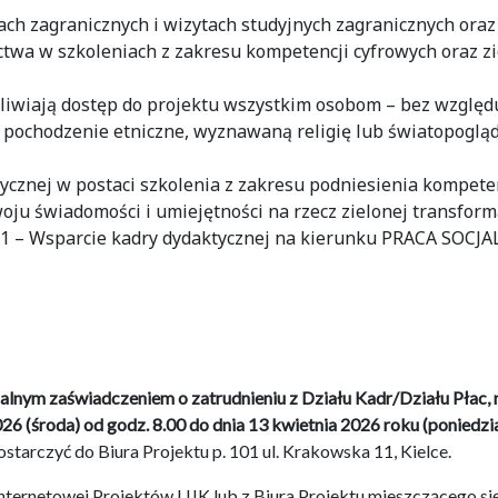
ach zagranicznych i wizytach studyjnych zagranicznych oraz
ctwa w szkoleniach z zakresu kompetencji cyfrowych oraz zi
iwiają dostęp do projektu wszystkim osobom – bez względ
b pochodzenie etniczne, wyznawaną religię lub światopogląd
cznej w postaci szkolenia z zakresu podniesienia kompete
oju świadomości i umiejętności na rzecz zielonej transform
1 – Wsparcie kadry dydaktycznej na kierunku PRACA SOCJAL
alnym zaświadczeniem o zatrudnieniu z Działu Kadr/Działu Płac, 
26 (środa) od godz. 8.00 do dnia 13 kwietnia 2026 roku (poniedzi
starczyć do Biura Projektu p. 101 ul. Krakowska 11, Kielce.
internetowej Projektów UJK lub z Biura Projektu mieszczącego si