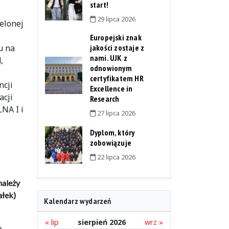
start!
29 lipca 2026
elonej
Europejski znak
u na
jakości zostaje z
nami. UJK z
,
odnowionym
certyfikatem HR
ncji
Excellence in
acji
Research
NA I i
27 lipca 2026
Dyplom, który
zobowiązuje
22 lipca 2026
należy
ałek)
Kalendarz wydarzeń
« lip
sierpień 2026
wrz »
ę