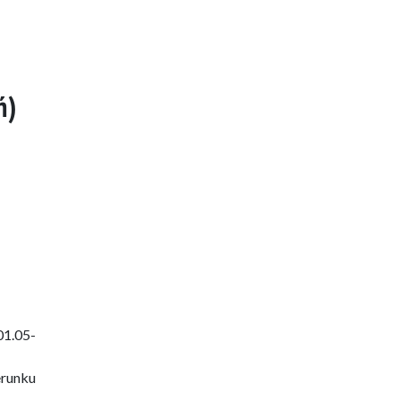
ń)
01.05-
erunku