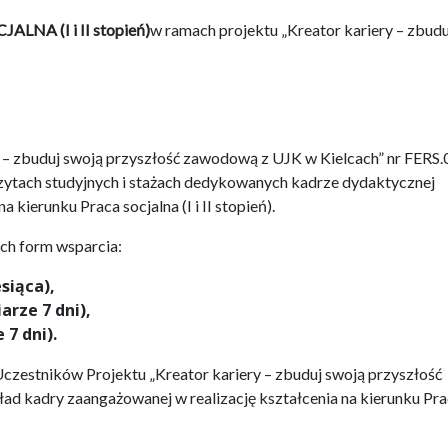
NA (I i II stopień)
w ramach projektu „Kreator kariery – zbudu
y – zbuduj swoją przyszłość zawodową z UJK w Kielcach” nr FERS.
zytach studyjnych i stażach dedykowanych kadrze dydaktycznej
 kierunku Praca socjalna (I i II stopień).
ych form wsparcia:
siąca),
rze 7 dni),
7 dni).
zestników Projektu „Kreator kariery – zbuduj swoją przyszłość
d kadry zaangażowanej w realizację kształcenia na kierunku Pr