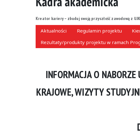
Kadra akademicka
Kreator kariery – zbuduj swoją przyszłość zawodową z UJK
Aktualności
Regulamin projektu
Kie
Rezultaty/produkty projektu w ramach Prog
INFORMACJA O NABORZE 
KRAJOWE, WIZYTY STUDYJNE