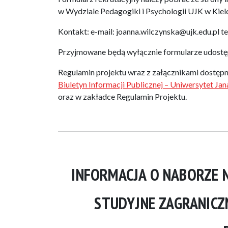
w Wydziale Pedagogiki i Psychologii UJK w Kielc
Kontakt: e-mail: joanna.wilczynska@ujk.edu.pl te
Przyjmowane będą wyłącznie formularze udostępn
Regulamin projektu wraz z załącznikami dostępn
Biuletyn Informacji Publicznej – Uniwersytet J
oraz w zakładce Regulamin Projektu.
INFORMACJA O NABORZE 
STUDYJNE ZAGRANICZN