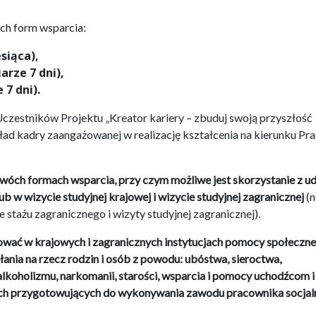
ych form wsparcia:
siąca),
rze 7 dni),
7 dni).
zestników Projektu „Kreator kariery – zbuduj swoją przyszłość
d kadry zaangażowanej w realizację kształcenia na kierunku Pr
wóch formach wsparcia, przy czym możliwe jest skorzystanie z ud
ub w wizycie studyjnej krajowej i wizycie studyjnej zagranicznej
(n
 stażu zagranicznego i wizyty studyjnej zagranicznej).
zować w krajowych i zagranicznych instytucjach pomocy społeczne
ania na rzecz rodzin i osób z powodu: ubóstwa, sieroctwa,
lkoholizmu, narkomanii, starości, wsparcia i pomocy uchodźcom i
otach przygotowujących do wykonywania zawodu pracownika socjal