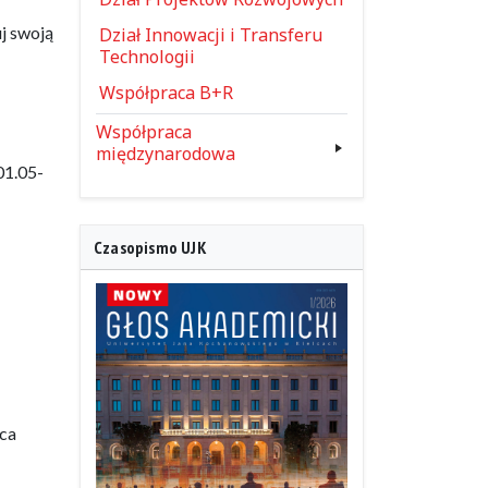
j swoją
Dział Innowacji i Transferu
Technologii
Współpraca B+R
Współpraca
międzynarodowa
01.05-
Czasopismo UJK
aca