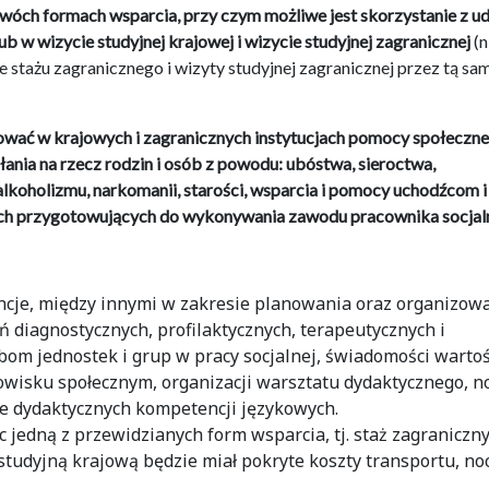
wóch formach wsparcia, przy czym możliwe jest skorzystanie z ud
ub w wizycie studyjnej krajowej i wizycie studyjnej zagranicznej
(n
 stażu zagranicznego i wizyty studyjnej zagranicznej przez tą sa
zować w krajowych i zagranicznych instytucjach pomocy społeczne
ania na rzecz rodzin i osób z powodu: ubóstwa, sieroctwa,
lkoholizmu, narkomanii, starości, wsparcia i pomocy uchodźcom i
otach przygotowujących do wykonywania zawodu pracownika socjal
ncje, między innymi w zakresie planowania oraz organizow
ań diagnostycznych, profilaktycznych, terapeutycznych i
om jednostek i grup w pracy socjalnej, świadomości wartośc
wisku społecznym, organizacji warsztatu dydaktycznego, 
ie dydaktycznych kompetencji językowych.
jedną z przewidzianych form wsparcia, tj. staż zagraniczny
studyjną krajową będzie miał pokryte koszty transportu, no