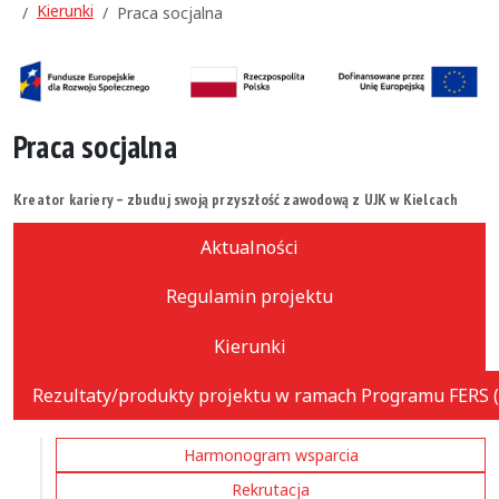
Kierunki
Praca socjalna
Praca socjalna
Kreator kariery – zbuduj swoją przyszłość zawodową z UJK w Kielcach
Aktualności
Regulamin projektu
Kierunki
Rezultaty/produkty projektu w ramach Programu FERS (
Harmonogram wsparcia
Rekrutacja