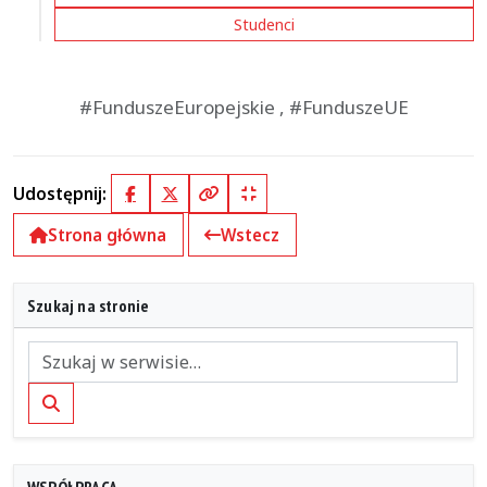
Studenci
#FunduszeEuropejskie , #FunduszeUE
Udostępnij:
Facebook
X (Twitter)
Kopiuj pełny link
Kopiuj krótki link
Strona główna
Wstecz
Szukaj na stronie
Szukaj