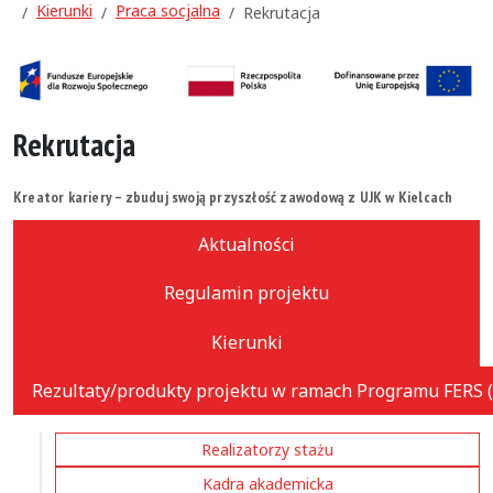
Kierunki
Praca socjalna
Rekrutacja
Rekrutacja
Kreator kariery – zbuduj swoją przyszłość zawodową z UJK w Kielcach
Aktualności
Regulamin projektu
Kierunki
Rezultaty/produkty projektu w ramach Programu FERS (
Realizatorzy stażu
Kadra akademicka