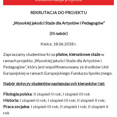
REKRUTACJA DO PROJEKTU
„Wysokiej jakości Staże dla Artystów i Pedagogów”
(III nabór)
Kielce, 18.06.2018 r.
Zapraszamy studentów/ki na
płatne, kierunkowe staże
w
ramach projektu „Wysokiej jakości Staże dla Artystów i
Pedagogów”, który jest współfinansowany ze środków Unii
Europejskiej w ramach Europejskiego Funduszu Społecznego.
Nabór dotyczy studentów następujących kierunków i lat:
Filologia polska
: II stopień II rok; I stopień III rok
Historia:
I stopień II rok; I stopień III rok; II stopień II rok;
Praca socjalna
: I stopień III rok; II stopień I rok; II stopień II
rok