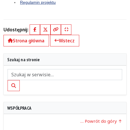
Regulamin projektu
Udostępnij:
Facebook
X (Twitter)
Kopiuj pełny link
Kopiuj krótki link
Strona główna
Wstecz
Szukaj na stronie
Szukaj
WSPÓŁPRACA
… Powrót do góry