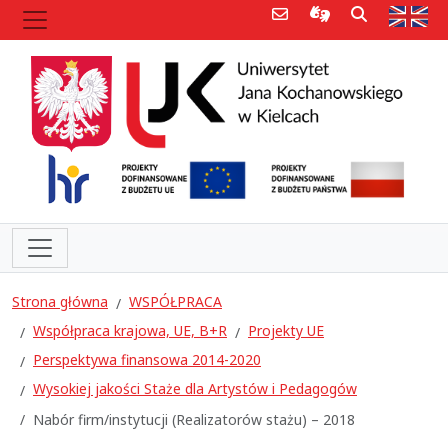
Poczta e-mail
Informacje dla 
Szukaj
Str
Strona główna
WSPÓŁPRACA
Współpraca krajowa, UE, B+R
Projekty UE
Perspektywa finansowa 2014-2020
Wysokiej jakości Staże dla Artystów i Pedagogów
Nabór firm/instytucji (Realizatorów stażu) – 2018