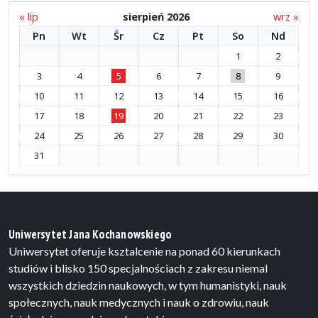
« lip
sierpień 2026
wrz »
Pn
Wt
Śr
Cz
Pt
So
Nd
1
2
3
4
5
6
7
8
9
10
11
12
13
14
15
16
17
18
19
20
21
22
23
24
25
26
27
28
29
30
31
Uniwersytet Jana Kochanowskiego
Uniwersytet oferuje ksztalcenie na ponad 60 kierunkach
studiów i blisko 150 specjalnościach z zakresu niemal
wszystkich dziedzin naukowych, w tym humanistyki, nauk
społecznych, nauk medycznych i nauk o zdrowiu, nauk