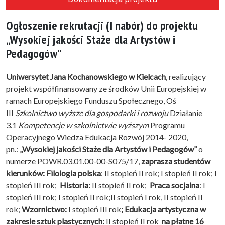
Ogłoszenie rekrutacji (I nabór) do projektu
„Wysokiej jakości Staże dla Artystów i
Pedagogów”
Uniwersytet Jana Kochanowskiego w Kielcach
, realizujący
projekt współfinansowany ze środków Unii Europejskiej w
ramach Europejskiego Funduszu Społecznego, Oś
III
Szkolnictwo wyższe dla gospodarki i rozwoju
Działanie
3.1
Kompetencje w szkolnictwie wyższym
Programu
Operacyjnego Wiedza Edukacja Rozwój 2014- 2020,
pn.:
„Wysokiej jakości Staże dla Artystów i Pedagogów”
o
numerze POWR.03.01.00-00-S075/17,
zaprasza studentów
kierunków:
Filologia polska
: II stopień II rok; I stopień II rok; I
stopień III rok;
Historia:
II stopień II rok;
Praca socjalna
: I
stopień III rok; I stopień II rok;II stopień I rok, II stopień II
rok;
Wzornictwo:
I stopień III rok
; Edukacja artystyczna w
zakresie sztuk plastycznych:
II stopień II rok
na płatne 16