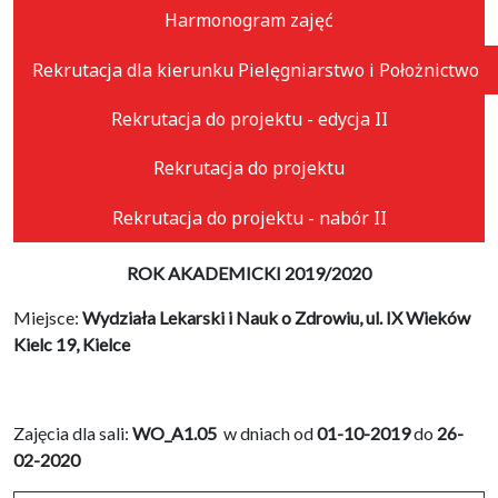
Harmonogram zajęć
Rekrutacja dla kierunku Pielęgniarstwo i Położnictwo
Rekrutacja do projektu - edycja II
Rekrutacja do projektu
Rekrutacja do projektu - nabór II
ROK AKADEMICKI 2019/2020
Miejsce:
Wydziała Lekarski i Nauk o Zdrowiu, ul. IX Wieków
Kielc 19, Kielce
Zajęcia dla sali:
WO_A1.05
w dniach od
01-10-2019
do
26-
02-2020