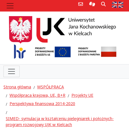
Poczta e-mail
Informacje dla 
Szukaj
Str
Strona główna
WSPÓŁPRACA
Współpraca krajowa, UE, B+R
Projekty UE
Perspektywa finansowa 2014-2020
SIMED- symulacja w kształceniu pielęgniarek i położnych-
program rozwojowy UJK w Kielcach