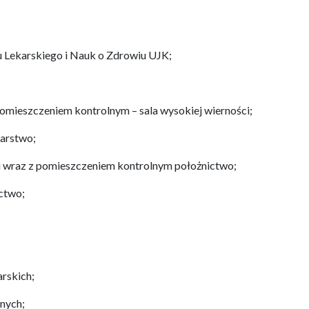
Lekarskiego i Nauk o Zdrowiu UJK;
 pomieszczeniem kontrolnym – sala wysokiej wierności;
iarstwo;
i wraz z pomieszczeniem kontrolnym położnictwo;
ctwo;
arskich;
znych;