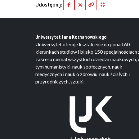
Udostępnij:
Facebook
X (Twitter)
Kopiuj pełny link
Kopiuj krótki lin
Uniwersytet Jana Kochanowskiego
Uniwersytet oferuje ksztalcenie na ponad 60
kierunkach studiów i blisko 150 specjalnościach 
zakresu niemal wszystkich dziedzin naukowych,
tym humanistyki, nauk społecznych, nauk
medycznych i nauk o zdrowiu, nauk ścisłych i
przyrodniczych, sztuki.