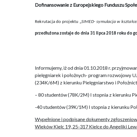
Dofinansowanie z Europejskiego Funduszu Społ
Rekrutacja do projektu „
SIMED- symulacja w kształce
przedłużona zostaje do dnia 31 lipca 2018 roku do g
Informujemy, iż od dnia 01.10.2018 r. przyjmow
pielęgniarek i położnych- program rozwojowy UJ
(234K/6M) z kierunku Pielęgniarstwo i Położnic
– 80 studentów (78K/2M) I stopnia z kierunku P
-40 studentów (39K/1M) I stopnia z kierunku P
Wypełnione i podpisane dokumenty zgłoszeniowe n
Wieków Kielc 19, 25-317 Kielce do Angeliki Lew