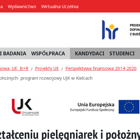
ka
Wydawnictwo
Wirtualna Uczelnia
I BADANIA
WSPÓŁPRACA
KANDYDACI
STUDENCI
jowa, UE, B+R
Projekty UE
Perspektywa finansowa 2014-2020
 położnych- program rozwojowy UJK w Kielcach
tałceniu pielęgniarek i położn