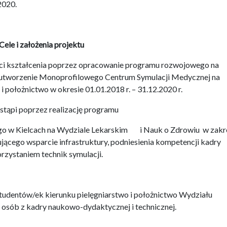
2020.
Cele i założenia projektu
ci kształcenia poprzez opracowanie programu rozwojowego na
 utworzenie Monoprofilowego Centrum Symulacji Medycznej na
o w okresie 01.01.2018 r. – 31.12.2020 r.
tąpi poprzez realizację programu
o w Kielcach na Wydziale Lekarskim i Nauk o Zdrowiu w zakr
jącego wsparcie infrastruktury, podniesienia kompetencji kadry
rzystaniem technik symulacji.
tudentów/ek kierunku pielęgniarstwo i położnictwo Wydziału
osób z kadry naukowo-dydaktycznej i technicznej.