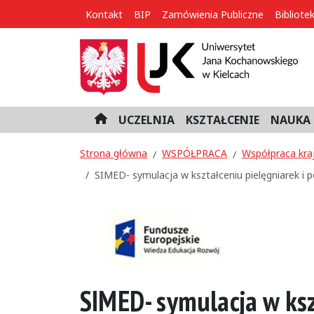
Kontakt
BIP
Zamówienia Publiczne
Bibliote
UCZELNIA
KSZTAŁCENIE
NAUKA 
H
o
m
Strona główna
WSPÓŁPRACA
Współpraca kra
e
SIMED- symulacja w kształceniu pielęgniarek i
SIMED- symulacja w ksz