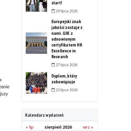
start!
29 lipca 2026
Europejski znak
jakości zostaje z
nami. UJK z
odnowionym
certyfikatem HR
Excellence in
Research
27 lipca 2026
Dyplom, który
a
zobowiązuje
zenie
22 lipca 2026
jszy
Kalendarz wydarzeń
« lip
sierpień 2026
wrz »