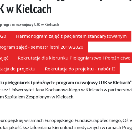
K w Kielcach
- program rozwojowy UJK w Kielcach
020
Harmonogram zajęć z pacjentem standaryzowanym
gram zajęć - semestr letni 2019/2020
ajęć
Rekrutacja dla kierunku Pielęgniarstwo i Położnictwo
acja do projektu
Rekrutacja do projektu - nabór II
u pielęgniarek i położnych- program rozwojowy UJK w Kielcach”
rzez Uniwersytet Jana Kochanowskiego w Kielcach w partnerstwi
 Szpitalem Zespolonym w Kielcach.
Europejskiej w ramach Europejskiego Funduszu Społecznego, Oś 
soka jakość kształcenia na kierunkach medycznych w ramach Pro