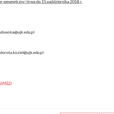
r wewnętrzny i trwa do 15 października 2018 r.
ndowska@ujk.edu.pl
 dorota.koziel@ujk.edu.pl
u SIMED