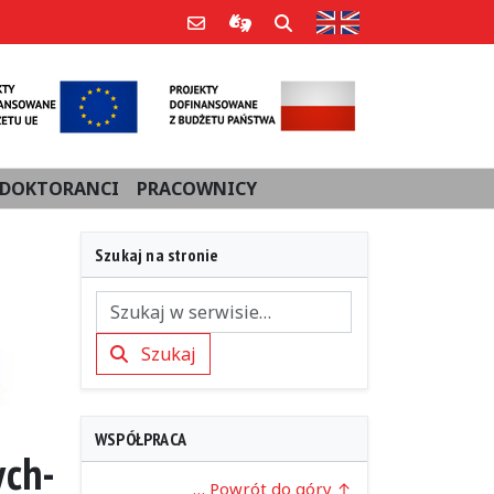
Strona w języku an
Poczta e-mail
Informacje dla użytkowników Po
Szukaj
DOKTORANCI
PRACOWNICY
Szukaj na stronie
Szukaj
Szukaj
WSPÓŁPRACA
ych-
… Powrót do góry