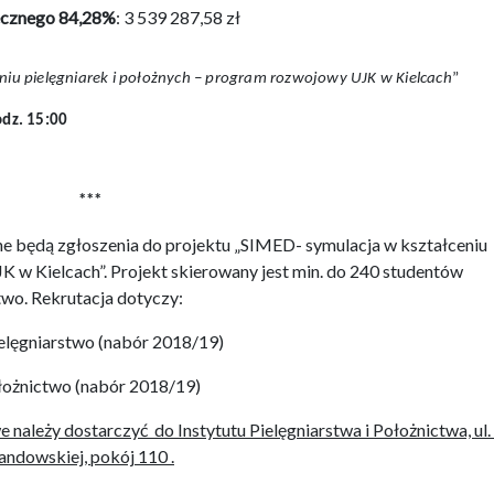
ecznego 84,28%
: 3 539 287,58 zł
niu pielęgniarek i położnych – program rozwojowy UJK w Kielcach
”
odz. 15:00
***
ane będą zgłoszenia do projektu „SIMED- symulacja w kształceniu
K w Kielcach”. Projekt skierowany jest min. do 240 studentów
two. Rekrutacja dotyczy:
ielęgniarstwo (nabór 2018/19)
ołożnictwo (nabór 2018/19)
ależy dostarczyć do Instytutu Pielęgniarstwa i Położnictwa, ul.
andowskiej, pokój 110 .