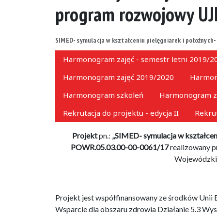
program rozwojowy UJ
SIMED- symulacja w kształceniu pielęgniarek i położnych
Harmonogram zajęć - semestr letni 2019/2
Harmonogram zajęć 2019/2020
Harmono
Harmonogram szkoleń
Harmonogram z
Rekrutacja do projektu - edycja II
Rekrut
Projekt
pn.:
„SIMED- symulacja w kształceni
POWR.05.03.00-00-0061/17
realizowany p
Wojewódzkim
Projekt jest współfinansowany ze środków Unii 
Wsparcie dla obszaru zdrowia Działanie 5.3 Wy