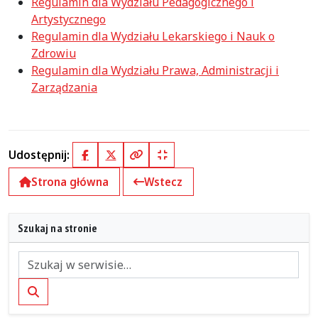
Regulamin dla Wydziału Pedagogicznego i
Artystycznego
Regulamin dla Wydziału Lekarskiego i Nauk o
Zdrowiu
Regulamin dla Wydziału Prawa, Administracji i
Zarządzania
Udostępnij:
Facebook
X (Twitter)
Kopiuj pełny link
Kopiuj krótki link
Strona główna
Wstecz
Szukaj na stronie
Szukaj