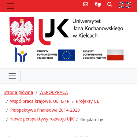
Poczta e-mail
Informacje dla 
Szukaj
Str
Strona główna
WSPÓŁPRACA
Współpraca krajowa, UE, B+R
Projekty UE
Perspektywa finansowa 2014-2020
Nowe perspektywy rozwoju UJK
Regulaminy