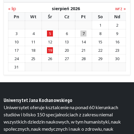
« lip
sierpień 2026
wrz »
Pn
Wt
Śr
Cz
Pt
So
Nd
1
2
3
4
5
6
7
8
9
10
11
12
13
14
15
16
17
18
19
20
21
22
23
24
25
26
27
28
29
30
31
Uniwersytet Jana Kochanowskiego
Uniwersytet oferuje ksztalcenie na ponad 60 kierunkach
studiów i blisko 150 specjalnościach z zakresu niemal
wszystkich dziedzin naukowych, w tym humanistyki, nauk
społecznych, nauk medycznych i nauk o zdrowiu, nauk