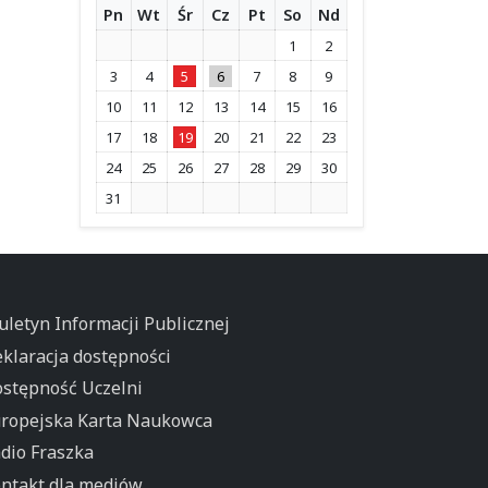
Pn
Wt
Śr
Cz
Pt
So
Nd
1
2
3
4
5
6
7
8
9
10
11
12
13
14
15
16
17
18
19
20
21
22
23
24
25
26
27
28
29
30
31
uletyn Informacji Publicznej
klaracja dostępności
stępność Uczelni
ropejska Karta Naukowca
dio Fraszka
ntakt dla mediów