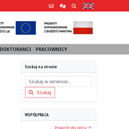
Strona w języku an
Poczta e-mail
Informacje dla użytkowników Po
Szukaj
DOKTORANCI
PRACOWNICY
Szukaj na stronie
Szukaj
Szukaj
WSPÓŁPRACA
… Powrót do góry