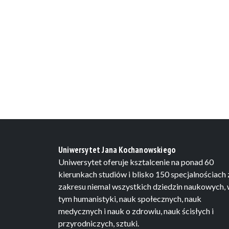
Uniwersytet Jana Kochanowskiego
Uniwersytet oferuje ksztalcenie na ponad 60
kierunkach studiów i blisko 150 specjalnościach 
zakresu niemal wszystkich dziedzin naukowych,
tym humanistyki, nauk społecznych, nauk
medycznych i nauk o zdrowiu, nauk ścisłych i
przyrodniczych, sztuki.