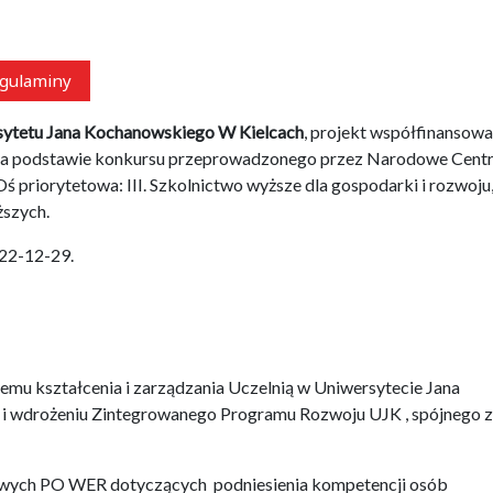
gulaminy
etu Jana Kochanowskiego W Kielcach
, projekt współfinansowa
na podstawie konkursu przeprowadzonego przez Narodowe Cent
priorytetowa: III. Szkolnictwo wyższe dla gospodarki i rozwoju
ższych.
022-12-29.
emu kształcenia i zarządzania Uczelnią w Uniwersytecie Jana
 i wdrożeniu Zintegrowanego Programu Rozwoju UJK , spójnego z
ółowych PO WER dotyczących podniesienia kompetencji osób