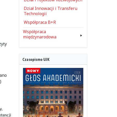
Dział Innowacji i Transferu
Technologii
Współpraca B+R
Współpraca
międzynarodowa
zyty
Czasopismo UJK
wano
)
y,
tencji