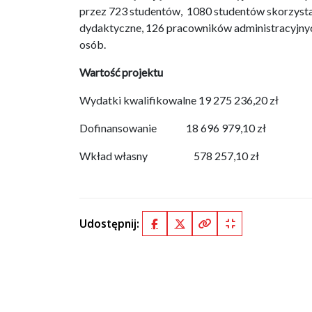
przez 723 studentów, 1080 studentów skorzysta 
dydaktyczne, 126 pracowników administracyjnyc
osób.
Wartość projektu
Wydatki kwalifikowalne 19 275 236,20 zł
Dofinansowanie 18 696 979,10 zł
Wkład własny 578 257,10 zł
Udostępnij:
Facebook
X (Twitter)
Kopiuj pełny link
Kopiuj krótki lin