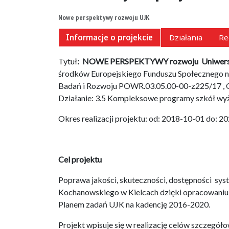
Nowe perspektywy rozwoju UJK
Informacje o projekcie
Działania
Re
Tytuł
: NOWE PERSPEKTYWY rozwoju Uniwersyt
środków Europejskiego Funduszu Społecznego 
Badań i Rozwoju POWR.03.05.00-00-z225/17 , Oś 
Działanie: 3.5 Kompleksowe programy szkół wy
Okres realizacji projektu: od: 2018-10-01 do: 2
Cel projektu
Poprawa jakości, skuteczności, dostępności syst
Kochanowskiego w Kielcach dzięki opracowaniu
Planem zadań UJK na kadencję 2016-2020.
Projekt wpisuje się w realizację celów szczeg