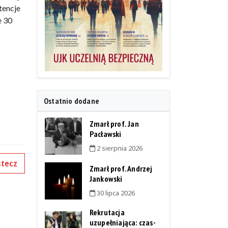
tencje
e 30
Ostatnio dodane
Zmarł prof. Jan
Pacławski
2 sierpnia 2026
tecz
Zmarł prof. Andrzej
Jankowski
30 lipca 2026
Rekrutacja
uzupełniająca: czas-