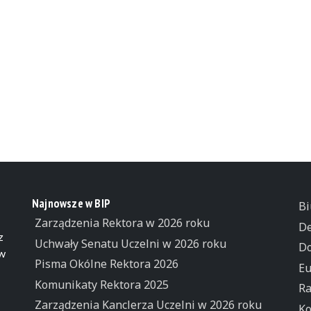
Najnowsze w BIP
Bi
Zarządzenia Rektora w 2026 roku
De
z
Uchwały Senatu Uczelni w 2026 roku
Do
 w
Pisma Okólne Rektora 2026
Eu
Komunikaty Rektora 2025
Ra
Zarządzenia Kanclerza Uczelni w 2026 roku
Ko