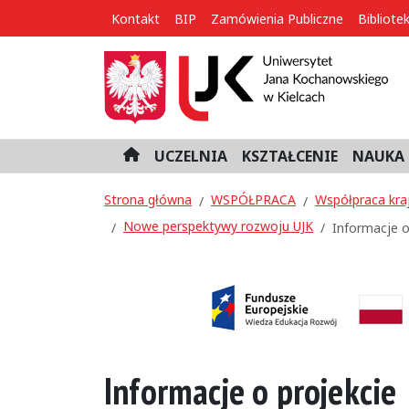
Kontakt
BIP
Zamówienia Publiczne
Bibliote
UCZELNIA
KSZTAŁCENIE
NAUKA 
H
o
m
Strona główna
WSPÓŁPRACA
Współpraca kra
e
Nowe perspektywy rozwoju UJK
Informacje o
Informacje o projekcie