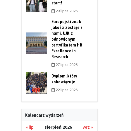
start!
29 lipca 2026
Europejski znak
jakości zostaje z
nami. UJK z
odnowionym
certyfikatem HR
Excellence in
Research
27 lipca 2026
Dyplom, który
zobowiązuje
22 lipca 2026
Kalendarz wydarzeń
« lip
sierpień 2026
wrz »