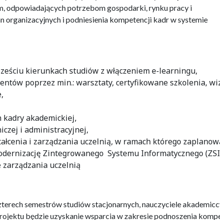
m, odpowiadających potrzebom gospodarki, rynku pracy i
n organizacyjnych i podniesienia kompetencji kadr w systemie
ześciu kierunkach studiów z włączeniem e-learningu,
ntów poprzez min.: warsztaty, certyfikowane szkolenia, wi
,
 kadry akademickiej,
czej i administracyjnej,
ałcenia i zarządzania uczelnią, w ramach którego zaplano
odernizację Zintegrowanego Systemu Informatycznego (ZSI
e zarządzania uczelnią
zterech semestrów studiów stacjonarnych, nauczyciele akademicc
projektu będzie uzyskanie wsparcia w zakresie podnoszenia kompe