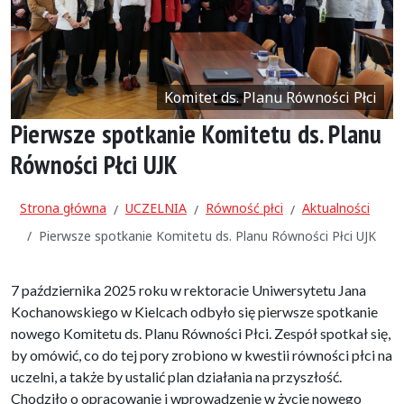
Komitet ds. Planu Równości Płci
Pierwsze spotkanie Komitetu ds. Planu
Równości Płci UJK
Strona główna
UCZELNIA
Równość płci
Aktualności
Pierwsze spotkanie Komitetu ds. Planu Równości Płci UJK
7 października 2025 roku w rektoracie Uniwersytetu Jana
Kochanowskiego w Kielcach odbyło się pierwsze spotkanie
nowego Komitetu ds. Planu Równości Płci. Zespół spotkał się,
by omówić, co do tej pory zrobiono w kwestii równości płci na
uczelni, a także by ustalić plan działania na przyszłość.
Chodziło o opracowanie i wprowadzenie w życie nowego