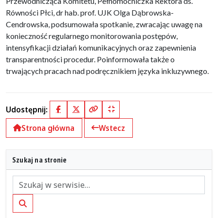
Przewodnicząca Komitetu, Pełnomocniczka Rektora ds.
Równości Płci, dr hab. prof. UJK Olga Dąbrowska-
Cendrowska, podsumowała spotkanie, zwracając uwagę na
konieczność regularnego monitorowania postępów,
intensyfikacji działań komunikacyjnych oraz zapewnienia
transparentności procedur. Poinformowała także o
trwających pracach nad podręcznikiem języka inkluzywnego.
Udostępnij:
Facebook
X (Twitter)
Kopiuj pełny link
Kopiuj krótki link
Strona główna
Wstecz
Szukaj na stronie
Szukaj