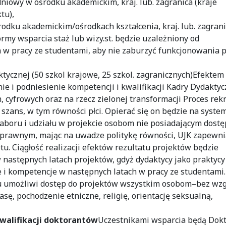
niowy w ośrodku akademickim, kraj. lub. zagranica (kraje
tu),
rodku akademickim/ośrodkach kształcenia, kraj. lub. zagran
ormy wsparcia staż lub wizy.st. będzie uzależniony od
w pracy ze studentami, aby nie zaburzyć funkcjonowania p
tycznej (50 szkol krajowe, 25 szkol. zagranicznych)Efektem
ie i podniesienie kompetencji i kwalifikacji Kadry Dydakty
 cyfrowych oraz na rzecz zielonej transformacji Proces rekr
szans, w tym równości płci. Opierać się on będzie na syste
oru i udziału w projekcie osobom nie posiadającym dostę
sprawnym, mając na uwadze politykę równości, UJK zapewni
u. Ciągłość realizacji efektów rezultatu projektów będzie
w następnych latach projektów, gdyż dydaktycy jako praktyc
e i kompetencje w następnych latach w pracy ze studentami.
u umożliwi dostęp do projektów wszystkim osobom–bez wz
asę, pochodzenie etniczne, religię, orientację seksualną,
kwalifikacji doktorantów
Uczestnikami wsparcia będą Dokt