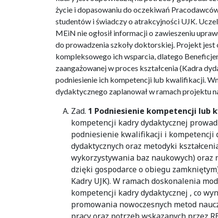
życie i dopasowaniu do oczekiwań Pracodawców.
studentów i świadczy o atrakcyjności UJK. Uczelni
MEiN nie ogłosił informacji o zawieszeniu upraw
do prowadzenia szkoły doktorskiej. Projekt je
kompleksowego ich wsparcia, dlatego Beneficje
zaangażowanej w proces kształcenia (Kadra dyd
podniesienie ich kompetencji lub kwalifikacji.
dydaktycznego zaplanował w ramach projektu na
Zad.
1 Podniesienie kompetencji lub k
kompetencji kadry dydaktycznej prowadz
podniesienie kwalifikacji i kompetencj
dydaktycznych oraz metodyki kształceni
wykorzystywania baz naukowych) oraz na
dzięki gospodarce o obiegu zamkniętym)
Kadry UJK). W ramach doskonalenia mod
kompetencji kadry dydaktycznej , co w
promowania nowoczesnych metod naucza
pracy oraz potrzeb wskazanych przez RE