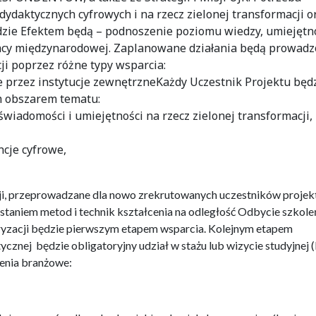
ydaktycznych cyfrowych i na rzecz zielonej transformacji o
zie Efektem będą – podnoszenie poziomu wiedzy, umiejętno
racy międzynarodowej. Zaplanowane działania będą prowadz
ji poprzez różne typy wsparcia:
 przez instytucje zewnętrzneKażdy Uczestnik Projektu będ
m obszarem tematu:
wiadomości i umiejętności na rzecz zielonej transformacji,
cje cyfrowe,
ji, przeprowadzane dla nowo zrekrutowanych uczestników projek
taniem metod i technik kształcenia na odległość Odbycie szkole
yfryzacji będzie pierwszym etapem wsparcia. Kolejnym etapem
znej będzie obligatoryjny udział w stażu lub wizycie studyjnej (
lenia branżowe: