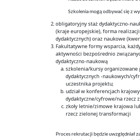
Szkolenia mogą odbywać się z wyk
obligatoryjny staż dydaktyczno-nau
(kraje europejskie), forma realizacj
dydaktycznych) oraz naukowe (kwere
Fakultatywne formy wsparcia, każd
aktywności bezpośrednio związanych
dydaktyczno-naukową
szkolenia/kursy organizowane p
dydaktycznych -naukowych/cyfr
uczestnika projektu;
udział w konferencjach krajow
dydaktyczne/cyfrowe/na rzecz zi
zkoły letnie/zimowe krajowa l
rzecz zielonej transformacji
Proces rekrutacji będzie uwzględniał z