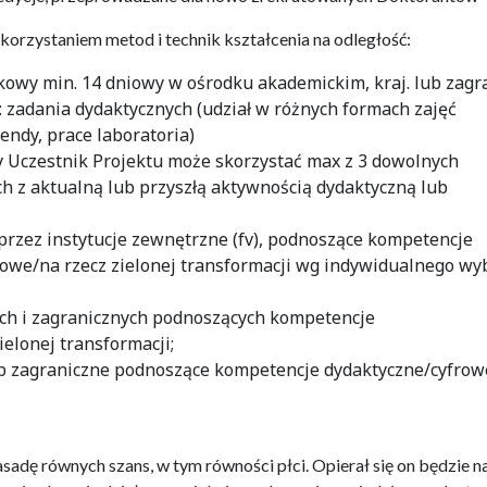
orzystaniem metod i technik kształcenia na odległość:
kowy min. 14 dniowy w ośrodku akademickim, kraj. lub zagr
i: zadania dydaktycznych (udział w różnych formach zajęć
ndy, prace laboratoria)
y Uczestnik Projektu może skorzystać max z 3 dowolnych
 z aktualną lub przyszłą aktywnością dydaktyczną lub
rzez instytucje zewnętrzne (fv), podnoszące kompetencje
owe/na rzecz zielonej transformacji wg indywidualnego wy
ych i zagranicznych podnoszących kompetencje
elonej transformacji;
ub zagraniczne podnoszące kompetencje dydaktyczne/cyfrow
asadę równych szans, w tym równości płci. Opierał się on będzie n