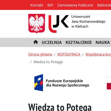
Kontakt
BIP
Zamówienia Publiczne
Bibliote
UCZELNIA
KSZTAŁCENIE
NAUKA 
H
o
m
Strona główna
WSPÓŁPRACA
Współpraca kra
e
Wiedza to Potęga
Wiedza to Potęga