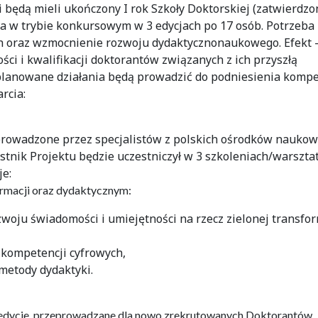
i będą mieli ukończony I rok Szkoły Doktorskiej (zatwierdzo
a w trybie konkursowym w 3 edycjach po 17 osób. Potrzeba
h oraz wzmocnienie rozwoju dydaktycznonaukowego. Efekt 
ci i kwalifikacji doktorantów związanych z ich przyszłą
planowane działania będą prowadzić do podniesienia kompe
rcia:
 prowadzone przez specjalistów z polskich ośrodków nauko
stnik Projektu będzie uczestniczył w 3 szkoleniach/warszta
je:
formacji oraz dydaktycznym:
zwoju świadomości i umiejętności na rzecz zielonej transfor
 kompetencji cyfrowych,
metody dydaktyki.
3 edycje, przeprowadzane dla nowo zrekrutowanych Doktorantów