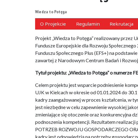
Wiedza to Potęga
O Projekcie
Regulamin
Rekrutacja
Projekt „Wiedza to Potęga” realizowany przez 
Fundusze Europejskie dla Rozwoju Społecznego
Funduszu Społecznego Plus (EFS+) na podstawie
zawartej z Narodowym Centrum Badań i Rozwoj
Tytuł projektu: „Wiedza to Potęga” o numerze F
Celem projektu jest wsparcie podniesienie komp
UJK w Kielcach w okresie od 01.01.2024 do 30.
kadry zaangażowanej w proces kształcenia, w 
jest niezbędne w celu zapewnienie wysokiej jak
zmieniające się otoczenie oraz konkurencyjna d
podnoszenia kompetencji. Rezultatem realiz
POTRZEB ROZWOJU GOSPODARCZEGO ORAZ ZI
kadry jest odpowiedzią na potrzeby gospodarcze,