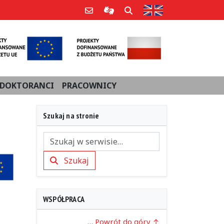
Strona w języku an
Poczta e-mail
Informacje dla użytkowników Po
Szukaj
DOKTORANCI
PRACOWNICY
Szukaj na stronie
Szukaj
Szukaj
WSPÓŁPRACA
… Powrót do góry