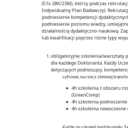
(51o 28K/23M), którzy podczas rekrutacj
Indywidualny Plan Badawczy). Rekrutacj
podniesienie kompetencji dydaktycznyc
podniesienie poziomu wiedzy, umiejętnoś
działalnością dydaktyczno-naukową. Za
lub kwalifikacji poprzez różne typy wspa
obligatoryjne szkolenia/warsztaty
dla każdego Doktoranta. Każdy Ucze
dotyczących podnoszący, kompetenc
cyfrowe, na rzecz zielonej trans
4h szkolenia z obszaru ro
(GreenComp)
4h szkolenia podnoszenie
4h szkolenia nowoczesne 
Każde ze szkoleń będzie miało 