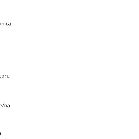
anica
boru
e/na
a