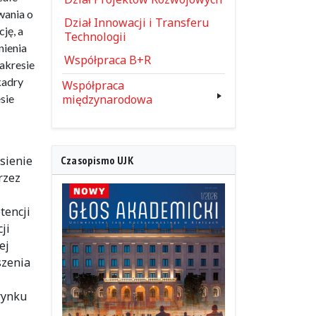
wania o
Dział Innowacji i Transferu
ję, a
Technologii
nienia
Współpraca B+R
akresie
kadry
Współpraca
sie
międzynarodowa
sienie
Czasopismo UJK
rzez
tencji
ji
ej
szenia
rynku