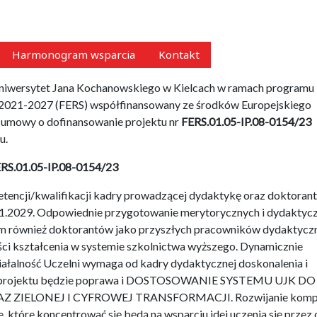
Harmonogram wsparcia
Kontakt
Uniwersytet Jana Kochanowskiego w Kielcach w ramach programu
 2021-2027 (FERS) współfinansowany ze środków Europejskiego
 umowy o dofinansowanie projektu nr
FERS.01.05-IP.08-0154/23
u.
ERS.01.05-IP.08-0154/23
etencji/kwalifikacji kadry prowadzącej dydaktykę oraz doktoran
11.2029. Odpowiednie przygotowanie merytorycznych i dydaktyc
tym również doktorantów jako przyszłych pracowników dydaktycz
ości kształcenia w systemie szkolnictwa wyższego. Dynamicznie
ziałalność Uczelni wymaga od kadry dydaktycznej doskonalenia i
acji projektu będzie poprawa i DOSTOSOWANIE SYSTEMU UJK DO
ELONEJ I CYFROWEJ TRANSFORMACJI. Rozwijanie kompe
 które koncentrować się będą na wsparciu idei uczenia się przez 