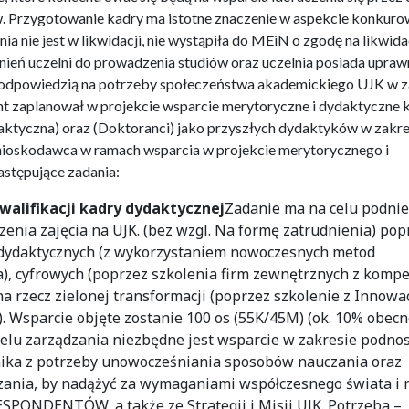
 Przygotowanie kadry ma istotne znaczenie w aspekcie konkuro
a nie jest w likwidacji, nie wystąpiła do MEiN o zgodę na likwidac
nień uczelni do prowadzenia studiów oraz uczelnia posiada upraw
st odpowiedzią na potrzeby społeczeństwa akademickiego UJK w z
nt zaplanował w projekcie wsparcie merytoryczne i dydaktyczne 
aktyczna) oraz (Doktoranci) jako przyszłych dydaktyków w zakre
 Wnioskodawca w ramach wsparcia w projekcie merytorycznego i
stępujące zadania:
walifikacji kadry dydaktycznej
Zadanie ma na celu podnie
enia zajęcia na UJK. (bez wzgl. Na formę zatrudnienia) pop
i dydaktycznych (z wykorzystaniem nowoczesnych metod
a), cyfrowych (poprzez szkolenia firm zewnętrznych z kompe
 rzecz zielonej transformacji (poprzez szkolenie z Innowac
. Wsparcie objęte zostanie 100 os (55K/45M) (ok. 10% obecn
elu zarządzania niezbędne jest wsparcie w zakresie podno
ynika z potrzeby unowocześniania sposobów nauczania oraz
nia, by nadążyć za wymaganiami współczesnego świata i 
SPONDENTÓW, a także ze Strategii i Misji UJK. Potrzeba –