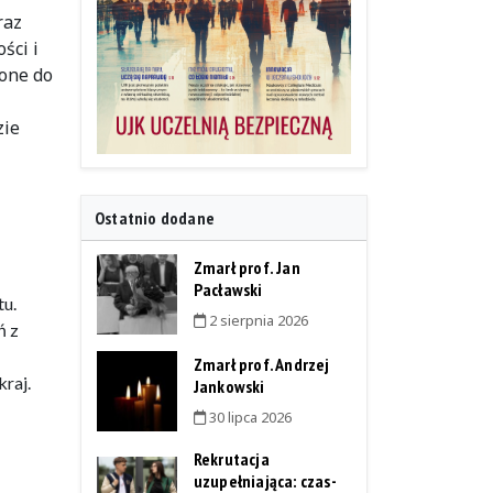
raz
ści i
one do
zie
Ostatnio dodane
Zmarł prof. Jan
Pacławski
tu.
2 sierpnia 2026
ń z
Zmarł prof. Andrzej
kraj.
Jankowski
30 lipca 2026
Rekrutacja
uzupełniająca: czas-