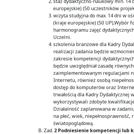
staż dydaktyczno-naukowy min. 14 d
europejskie) (50 uczestników projek
wizyta studyjna do max. 14 dni w oś
(kraje europejskie) (50 UP),Wybór f
harmonogramu zajęć dydaktycznych 
Uczelni.
szkolenia branżowe dla Kadry Dydak
realizacji zadania będzie wzmocnien
zakresie kompetencji dydaktycznych,
będzie uwzględniał zasadę równych 
zaimplementowanym regulacjami nab
Internetu, również osobą niepełno
dostęp do komputerów oraz Internet
trwałością dla Kadry Dydaktycznej 
wykorzystywali zdobyte kwalifikacj
Działalność zaplanowana w zadani
na płeć, wiek, niepełnosprawność, r
światopoglądową.
Zad.
2 Podniesienie kompetencji lub 