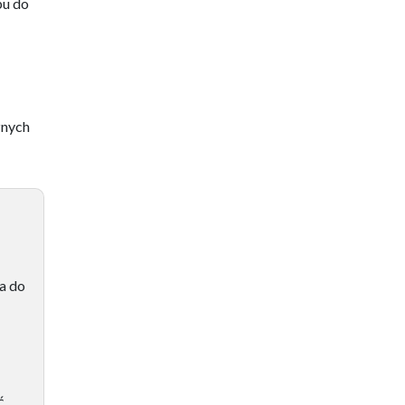
pu do
znych
a do
ć