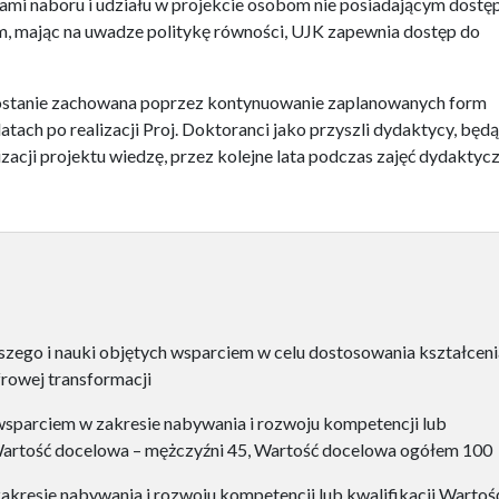
mi naboru i udziału w projekcie osobom nie posiadającym dostę
ym, mając na uwadze politykę równości, UJK zapewnia dostęp do
zostanie zachowana poprzez kontynuowanie zaplanowanych form
tach po realizacji Proj. Doktoranci jako przyszli dydaktycy, będą
acji projektu wiedzę, przez kolejne lata podczas zajęć dydaktyc
zego i nauki objętych wsparciem w celu dostosowania kształceni
frowej transformacji
wsparciem w zakresie nabywania i rozwoju kompetencji lub
 Wartość docelowa – mężczyźni 45, Wartość docelowa ogółem 100
kresie nabywania i rozwoju kompetencji lub kwalifikacji Wartoś