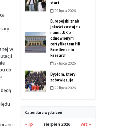
start!
29 lipca 2026
ica
Europejski znak
jakości zostaje z
racy
nami. UJK z
odnowionym
certyfikatem HR
cznej w
Excellence in
Research
utacji
mie
27 lipca 2026
pu do
Dyplom, który
a
zobowiązuje
22 lipca 2026
y będą
ględu
Kalendarz wydarzeń
oranci
« lip
sierpień 2026
wrz »