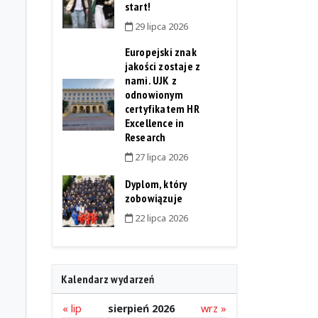
start!
29 lipca 2026
Europejski znak
jakości zostaje z
nami. UJK z
odnowionym
certyfikatem HR
Excellence in
Research
27 lipca 2026
Dyplom, który
zobowiązuje
22 lipca 2026
Kalendarz wydarzeń
« lip
sierpień 2026
wrz »