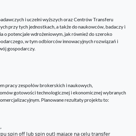
 badawczych i uczelni wyższych oraz Centrów Transferu
cych przy tych jednostkach, a także do naukowców, badaczy i
 o potencjale wdrożeniowym, jak również do szeroko
odarczego, w tym odbiorców innowacyjnych rozwiązań i
zwój gospodarczy.
em pracy zespołów brokerskich i naukowych,
omów gotowości technologicznej i ekonomicznej wybranych
mercjalizacyjnym. Planowane rezultaty projektu to:
,
u spin off lub spin out) mające na celu transfer