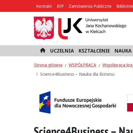
Kontakt
BIP
Zamówienia Publiczne
Bibliote
UCZELNIA
KSZTAŁCENIE
NAUKA 
H
o
m
Strona główna
WSPÓŁPRACA
Współpraca kra
e
Science4Business – Nauka dla Biznesu
Science4Business – Na