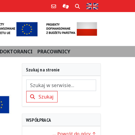
Strona w języku an
Poczta e-mail
Informacje dla użytkowników Po
Szukaj
DOKTORANCI
PRACOWNICY
Szukaj na stronie
Szukaj
Szukaj
WSPÓŁPRACA
… Powrót do góry