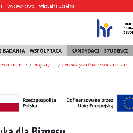
ka
Wydawnictwo
Wirtualna Uczelnia
I BADANIA
WSPÓŁPRACA
KANDYDACI
STUDENCI
jowa, UE, B+R
Projekty UE
Perspektywa finansowa 2021-2027
uka dla Biznesu