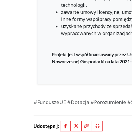
technologii,
zawarte umowy licencyjne, umo
inne formy współpracy pomiędz
uzyskane przychody ze sprzedaż
wypracowanych w organizacjac
Projekt jest współfinansowany przez U
Nowoczesnej Gospodarki na lata 2021
#FunduszeUE #Dotacja #Porozumienie #S
Udostępnij:
Facebook
X (Twitter)
Kopiuj pełny link
Kopiuj krótki lin