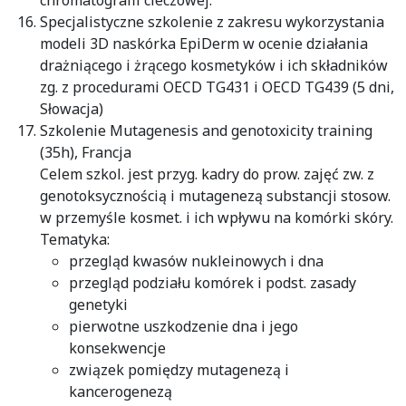
chromatografii cieczowej.
Specjalistyczne szkolenie z zakresu wykorzystania
modeli 3D naskórka EpiDerm w ocenie działania
drażniącego i żrącego kosmetyków i ich składników
zg. z procedurami OECD TG431 i OECD TG439 (5 dni,
Słowacja)
Szkolenie Mutagenesis and genotoxicity training
(35h), Francja
Celem szkol. jest przyg. kadry do prow. zajęć zw. z
genotoksycznością i mutagenezą substancji stosow.
w przemyśle kosmet. i ich wpływu na komórki skóry.
Tematyka:
przegląd kwasów nukleinowych i dna
przegląd podziału komórek i podst. zasady
genetyki
pierwotne uszkodzenie dna i jego
konsekwencje
związek pomiędzy mutagenezą i
kancerogenezą