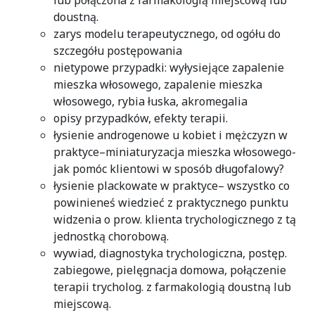
lub połączona z farmakologią miejscową lub
doustną.
zarys modelu terapeutycznego, od ogółu do
szczegółu postępowania
nietypowe przypadki: wyłysiejące zapalenie
mieszka włosowego, zapalenie mieszka
włosowego, rybia łuska, akromegalia
opisy przypadków, efekty terapii.
łysienie androgenowe u kobiet i mężczyzn w
praktyce–miniaturyzacja mieszka włosowego-
jak pomóc klientowi w sposób długofalowy?
łysienie plackowate w praktyce– wszystko co
powinieneś wiedzieć z praktycznego punktu
widzenia o prow. klienta trychologicznego z tą
jednostką chorobową.
wywiad, diagnostyka trychologiczna, postęp.
zabiegowe, pielęgnacja domowa, połączenie
terapii trycholog. z farmakologią doustną lub
miejscową.